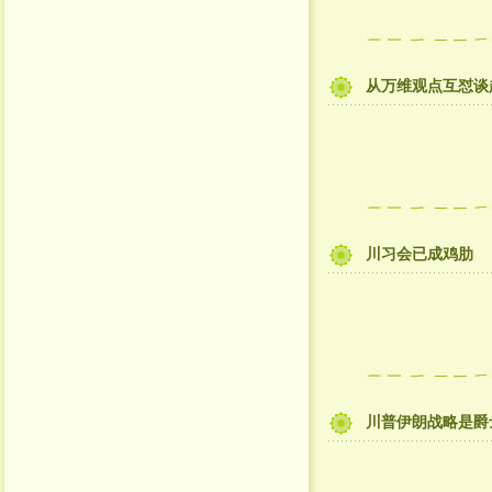
从万维观点互怼谈
川习会已成鸡肋
川普伊朗战略是爵