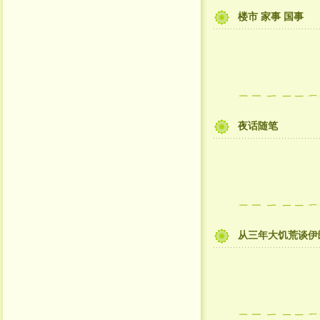
楼市 家事 国事
夜话随笔
从三年大饥荒谈伊