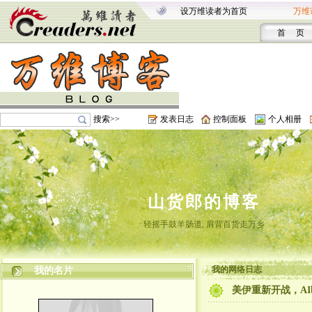
设万维读者为首页
万维
首 页
搜索>>
发表日志
控制面板
个人相册
山货郎的博客
轻摇手鼓羊肠道, 肩背百货走万乡
我的网络日志
我的名片
美伊重新开战，A