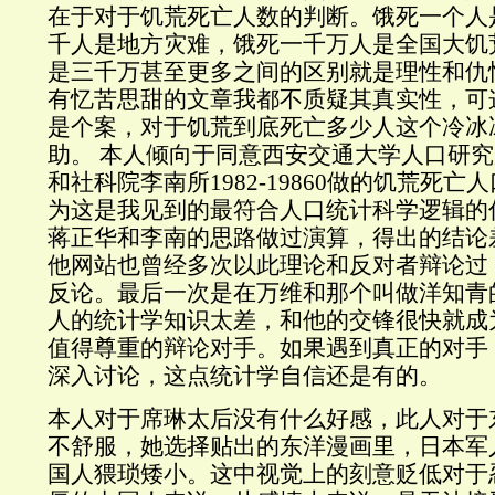
在于对于饥荒死亡人数的判断。饿死一个人
千人是地方灾难，饿死一千万人是全国大饥
是三千万甚至更多之间的区别就是理性和仇
有忆苦思甜的文章我都不质疑其真实性，可
是个案，对于饥荒到底死亡多少人这个冷冰
助。 本人倾向于同意西安交通大学人口研
和社科院李南所1982-19860做的饥荒死亡
为这是我见到的最符合人口统计科学逻辑的
蒋正华和李南的思路做过演算，得出的结论
他网站也曾经多次以此理论和反对者辩论过
反论。最后一次是在万维和那个叫做洋知青
人的统计学知识太差，和他的交锋很快就成
值得尊重的辩论对手。如果遇到真正的对手
深入讨论，这点统计学自信还是有的。
本人对于席琳太后没有什么好感，此人对于
不舒服，她选择贴出的东洋漫画里，日本军
国人猥琐矮小。这中视觉上的刻意贬低对于