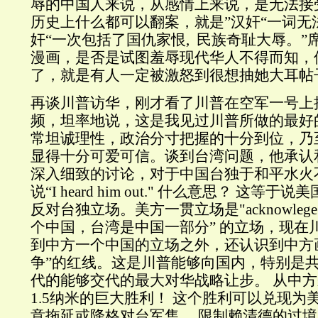
辱的中国人来说，从感情上来说，是无法接
历史上什么都可以翻案，就是”汉奸“一词无
奸“一次包括了国仇家恨, 民族奇耻大辱。”
漫画，是否是试图羞辱现代华人不得而知，
了，就是有人一定被激怒到很想抽她大耳帖
再谈川普访华，刚才看了川普在空军一号上
频，坦率地说，这是我见过川普所做的最好
常坦诚理性，政治分寸把握的十分到位，乃
显得十分可爱可信。谈到台湾问题，他承认
深入细致的讨论，对于中国台独于和平水火
说“I heard him out." 什么意思？ 这等于说美国”
反对台独立场。美方一贯立场是"acknowleg
个中国，台湾是中国一部分” 的立场，现在
到中方一个中国的立场之外，还认识到中方
争”的红线。这是川普能够向国内，特别是
代的能够交代的最大对华战略让步。 从中
1.5纳米的巨大胜利！ 这个胜利可以兑现为
意拖延或降格对台军售， 限制赖清德的过