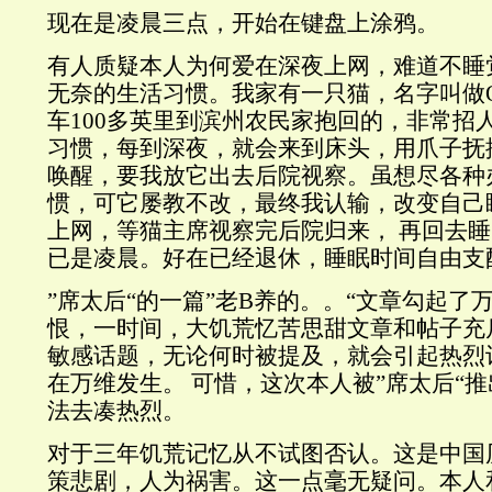
现在是凌晨三点，开始在键盘上涂鸦。
有人质疑本人为何爱在深夜上网，难道不睡
无奈的生活习惯。我家有一只猫，名字叫做Oli
车100多英里到滨州农民家抱回的，非常招
习惯，每到深夜，就会来到床头，用爪子抚
唤醒，要我放它出去后院视察。虽想尽各种
惯，可它屡教不改，最终我认输，改变自己
上网，等猫主席视察完后院归来， 再回去
已是凌晨。好在已经退休，睡眠时间自由支
”席太后“的一篇”老B养的。。“文章勾起了
恨，一时间，大饥荒忆苦思甜文章和帖子充
敏感话题，无论何时被提及，就会引起热烈
在万维发生。 可惜，这次本人被”席太后“
法去凑热烈。
对于三年饥荒记忆从不试图否认。这是中国
策悲剧，人为祸害。这一点毫无疑问。本人