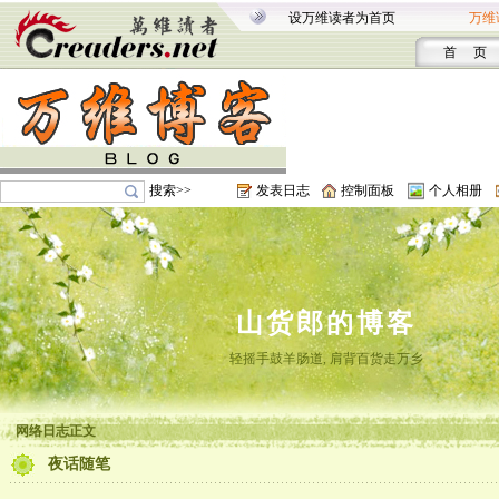
设万维读者为首页
万维
首 页
搜索>>
发表日志
控制面板
个人相册
山货郎的博客
轻摇手鼓羊肠道, 肩背百货走万乡
网络日志正文
夜话随笔