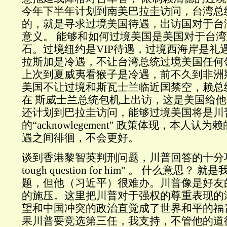
今年下半年计划到南美巴拉圭访问，台湾总
的，就是寻求过境美国待遇，出访国对于台
意义。 能够和如何过境美国是美国对于台
石。过境纽约是VIP待遇，过境西海岸是礼
拉斯加是冷遇，不让台湾总统过境美国任何
上次到夏威夷看猴子是冷遇，前不久到非洲
美国不让过境和斯瓦士兰临近国禁空，赖总
在 斯威士兰总统包机上出访，这是美国给
还计划到巴拉圭访问，能够过境美国将是川
的“acknowlegement" 政策体现，本人
遇之间徘徊，不会更好。
谈到香港黎智英判刑问题，川普回答的十分巧妙，”
tough question for him" 。 什么意思
题，但他（习近平）很难办。川普像是好友
的施压。这里把川普对于强权的尊重表现的
望和中国冲突的政治直觉成了世界和平的福
果川普要竞选第三任，我支持，不管他的道