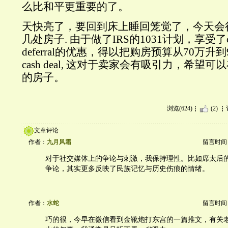
么比和平更重要的了。
天快亮了，要回到床上睡回笼觉了，今天会
几处房子. 由于做了IRS的1031计划，享受了capita
deferral的优惠，得以把购房预算从70万升
cash deal, 这对于卖家会有吸引力，希
的房子。
浏览(624)
(2)
文章评论
作者：
九月风霜
留言时间：20
对于社交媒体上的争论与刺激，我保持理性。比如席太后
争论，其实更多反映了民族记忆与历史伤痕的情绪。
作者：
水蛇
留言时间：20
巧的很，今早在微信看到金靴炮打东宫的一篇推文，有关