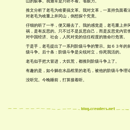
山的叙事。我通常是只听不看。省眼力。
推文分析了老毛为啥要搞文革。我对文革，一直持负面看
对老毛为啥重上井冈山，倒想探个究竟。
仔细的听了一半，便又睡去了。我的感觉是，老毛重上井
祸，是有反思的。只不过不是反思自己，而是反思党内官
对中国经济、社会，人民对党的信任程度的致命行危害。
于是乎，老毛提出了一系列阶级斗争的警示。如６３年的
级斗争。后十条：阶级斗争是尖锐对立，你死我活的。
老毛似乎把大冒进，大饥荒，都推到阶级斗争上了。
有趣的是，如今躺在水晶棺里的老毛，被他的阶级斗争理
没听完。今晚睡前，打算接着听。