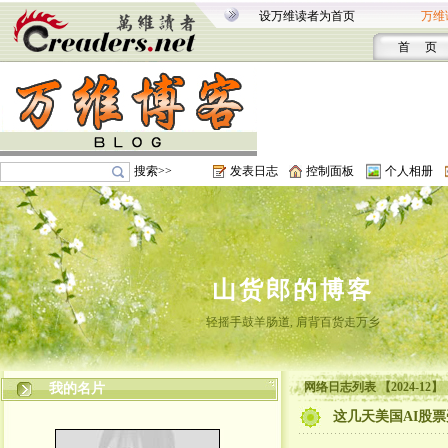
设万维读者为首页
万维
首 页
搜索>>
发表日志
控制面板
个人相册
山货郎的博客
轻摇手鼓羊肠道, 肩背百货走万乡
网络日志列表 【2024-12】
我的名片
这几天美国AI股