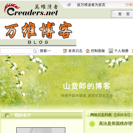
设万维读者为首页
万维
首 页
搜索>>
发表日志
控制面板
个人相册
山货郎的博客
轻摇手鼓羊肠道, 肩背百货走万乡
网络日志列表 【2026-02】
我的名片
高法是美国残存理