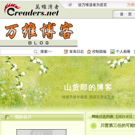
设万维读者为首页
万维
首 页
搜索>>
发表日志
控制面板
个人相册
山货郎的博客
轻摇手鼓羊肠道, 肩背百货走万乡
网络日志列表 【2025-03】
我的名片
川普第三任的可能