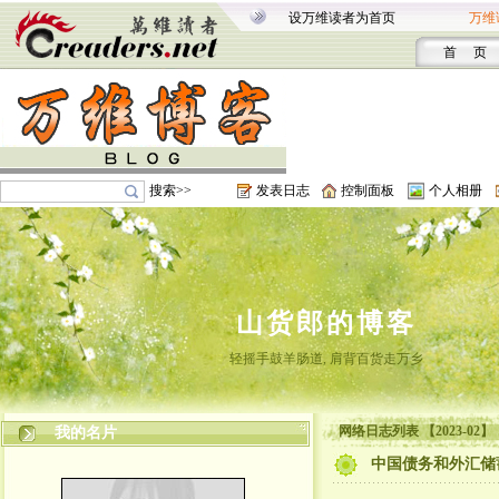
设万维读者为首页
万维
首 页
搜索>>
发表日志
控制面板
个人相册
山货郎的博客
轻摇手鼓羊肠道, 肩背百货走万乡
网络日志列表 【2023-02】
我的名片
中国债务和外汇储