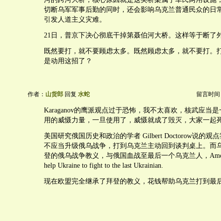
切断乌军军事后勤的同时，还会影响乌克兰普通民众的日
引发人道主义灾难。
21日，普京下决心彻底干掉第聂伯河大桥。这样等于断了
既然要打，就不要顾虑太多。既然顾虑太多，就不要打。
是动用这招了？
作者：
山货郎
回复
水蛇
留言时间：20
Karaganov的鹰派观点过于恐怖，我不太喜欢，核武应当
用的威慑力量，一旦使用了，威慑就成了毁灭，大家一起
美国研究俄国历史和政治的学者 Gilbert Doctorow说
不应当升级俄乌战争，打到乌克兰主动回到谈判桌上。而
登的俄乌战争教义，与俄国血战至最后一个乌克兰人，Americans a
help Ukraine to fight to the last Ukrainian.
现在欧盟完全继承了拜登的教义，花钱帮助乌克兰打到最