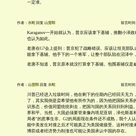
一定准。
作者：
水蛇
回复
山货郎
留言时间：20
Karaganov一开始就认为，普京应该拿下基辅，推翻小泽
也认为如此。
老唐在G7会上提到：普京犯了战略错误。应该让坦克部队
能拿下基辅。他手下的一个将军，让整个部队陷在沼泽中
老唐不知道，普京原本就没打算拿下基辅。包围基辅仅是
作者：
山货郎
回复
水蛇
留言时间：20
川普已经进入垃圾时间，他在剩下的任期内已经回天无力
了，其实我倒是蛮希望他有所作为的，因为他把国际关系
识形态，价值同盟统统剥去，把国与国的关系回归到利益
界和平。当然，大国必须要管束像内塔尼亚胡，泽伦斯基和
局者“的惹事生非。G2的局面现在条件还不成熟，我个人认
能中美发生对撞之后才可能真正为美国佬接受。这种对撞
博弈或者经济势力削涨也可能让美国承认中国的存在。