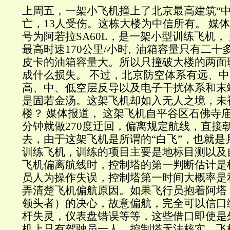
上周五，一架小飞机撞上了北京最高建筑“中
亡，13人受伤。这栋大楼为中信所有。 媒
号为阿若拉SA60L，是一架小型训练飞机， 
最高时速170公里/小时, 油箱容量只有二
皮卡的油箱容量大。所以只撞破大楼的两面
成什么损失。 不过，北京防空体系有远、
高、中、低空层反导以及电子干扰体系和末
是固若金汤。这架飞机却如入无人之境，未
楼？ 媒体报道， 这架飞机自平谷区石佛寺
分钟就做270度迂回，偏离规定航线，直接
去，由于这架飞机是所谓的“白飞”，也就是
训练飞机，训练的项目主要是地标目测以及
飞机偏离航线时，控制塔的第一判断估计是
员人为操作失误，控制塔第一时间大概率是
弄清楚飞机偏航原因。如果飞行员抱着阿塔（
领头者）的决心，故意偏航，完全可以信口
杆失灵，仪表盘错误等等，这些借口即使是
机上只有驾驶员一人，控制塔无法核实。飞