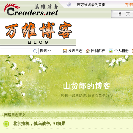
设万维读者为首页
万维
首 页
搜索>>
发表日志
控制面板
个人相册
山货郎的博客
轻摇手鼓羊肠道, 肩背百货走万乡
网络日志正文
北京撞机，俄乌战争, AI前景