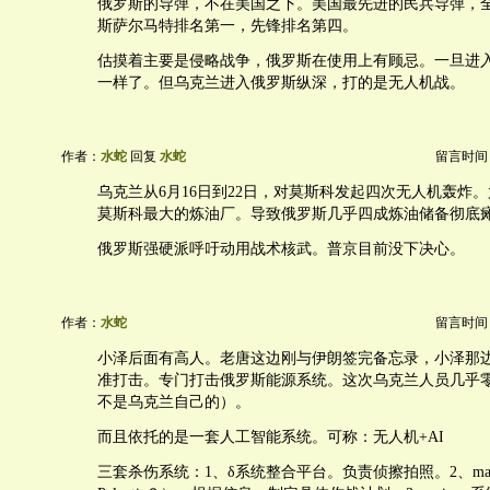
俄罗斯的导弹，不在美国之下。美国最先进的民兵导弹，
斯萨尔马特排名第一，先锋排名第四。
估摸着主要是侵略战争，俄罗斯在使用上有顾忌。一旦进
一样了。但乌克兰进入俄罗斯纵深，打的是无人机战。
作者：
水蛇
回复
水蛇
留言时间：20
乌克兰从6月16日到22日，对莫斯科发起四次无人机轰炸。
莫斯科最大的炼油厂。导致俄罗斯几乎四成炼油储备彻底
俄罗斯强硬派呼吁动用战术核武。普京目前没下决心。
作者：
水蛇
留言时间：20
小泽后面有高人。老唐这边刚与伊朗签完备忘录，小泽那
准打击。专门打击俄罗斯能源系统。这次乌克兰人员几乎
不是乌克兰自己的）。
而且依托的是一套人工智能系统。可称：无人机+AI
三套杀伤系统：1、δ系统整合平台。负责侦擦拍照。2、ma