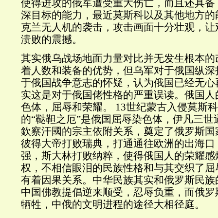
使得进攻的俄军遭受重大伤亡，而且还具备
深目标的能力，最近莫斯科以及其他地方的
克兰无人机的袭击，攻击画面十分壮观，让
溃败的震撼。
其实俄乌战场地面力量对比并无发生根本的
着人数和装备的优势，但乌军对于俄国纵深
于俄国战争意志的怀疑，认为俄国已经无心
实这是对于俄国佬性格的严重误读。俄国人
色体，屈辱和荣耀。 13世纪蒙古入侵莫斯科
的“鞑靼之厄”是俄国屈辱染色体，伊凡三世
欽察汗國的宗主依附关系，奠定了俄罗斯国
彼得大帝打败瑞典，打通通往欧洲的出海口
强，斯大林打败纳粹，使得俄国人的荣耀感
权，不相信眼泪的民族性格和与其交织了屈
有着因果关系。中华民族其实和俄罗斯民族
中国佛教提倡逆来顺受，忍辱负重，而俄罗
牺牲，中俄的文明进程的途径大相径庭。