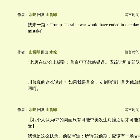
作者：
水蛇
回复
山货郎
留言时间：20
找来一篇：Trump: Ukraine war would have ended in one day if n
mistake'
作者：
山货郎
回复
水蛇
留言时间：20
”老唐在G7会上提到：普京犯了战略错误。应该让坦克部队
川普真的这么说过？ 如果我是普金，立刻聘请川普为俄总
呵呵。
作者：
水蛇
回复
山货郎
留言时间：20
【我个人认为G2的局面只有可能中美发生对撞之后才可能
受】
我也是这么认为。前贴写道：所谓G2前期，应该有一场交