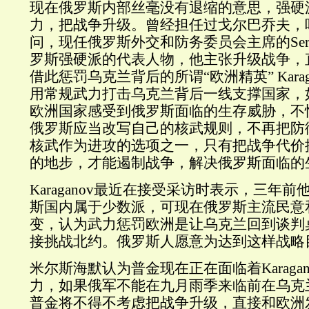
现在俄罗斯内部丝毫没有退缩的意思，强硬
力，把战争升级。曾经担任过戈尔巴乔夫，
问，现任俄罗斯外交和防务委员会主席的Sergey 
罗斯强硬派的代表人物，他主张升级战争，
借此惩罚乌克兰背后的所谓“欧洲精英” Kara
用常规武力打击乌克兰背后一线支撑国家，
欧洲国家感受到俄罗斯面临的生存威胁，不
俄罗斯应当改写自己的核武规则，不再把防
核武作为进攻的选项之一，只有把战争代价
的地步，才能遏制战争，解决俄罗斯面临的
Karaganov最近在接受采访时表示，三年
斯国内属于少数派，可现在俄罗斯主流民意
变，认为武力惩罚欧洲是让乌克兰回到谈判
接挑战北约。俄罗斯人愿意为达到这样战略
米尔斯海默认为普金现在正在面临着Karaga
力，如果俄军不能在九月雨季来临前在乌克
普金将不得不考虑把战争升级，直接和欧洲