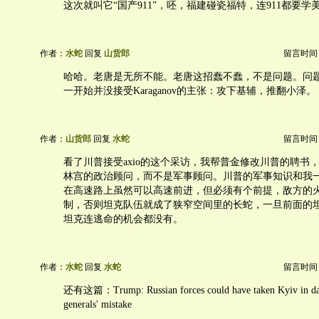
这次就叫它“国产911”，呸，福建碰瓷福特，连911都要
作者：
水蛇
回复
山货郎
留言时间：20
哈哈。老唐是无所不能。老唐这招蠢不蠢，不是问题。问
一开始并没接受Karaganov的主张：攻下基辅，推翻小泽。
作者：
山货郎
回复
水蛇
留言时间：20
看了川普接受axio的这个采访，我帮普金修改川普的聘书
林宫的政治顾问，而不是军事顾问。川普的军事知识和我
在高速路上虽然可以高速前进，但必须有个前提，敌方的
制，否则坦克队伍就成了狭窄空间里的长蛇，一旦前面的
坦克连逃命的机会都没有。
作者：
水蛇
回复
水蛇
留言时间：20
还有这篇：Trump: Russian forces could have taken Kyiv in days
generals' mistake