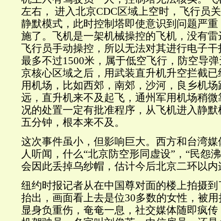
左右， 进入北京CDC区域上空时，飞行员
静默模式，此时控制塔即使意识到问题严重
施了。飞机是一架机械操控的飞机，没有雷
飞行员手动操控，所以无法对其进行电子干
最多不过1500米，属于低空飞行，防空导
京核心区域之后，用武装直升机升空拦截已
用机场，比如西郊，南郊，沙河，良乡机场
远，直升机来不及起飞，通州军用机场稍微
况的处置一定有批准程序，从飞机进入静默
五分钟，根本来不及。
这次事件虽小，但影响巨大。西方和台湾媒
人听闻，什么“北京防空形同虚设”，“民怨
会因此丢掉乌纱帽，估计今后北京二环以内
纽约时报记者从在中国尊对面的楼上拍摄到
抬出，画面看上去是位30多数的女性，被
显身负重伤，奄奄一息，社交媒体随即疯传