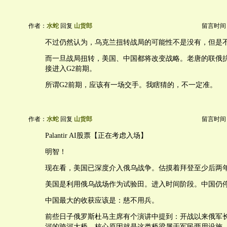
作者：
水蛇
回复
山货郎
留言时间：20
不过仍然认为，乌克兰扭转战局的可能性不是没有，但是
而一旦战局扭转，美国、中国都将改变战略。老唐的联俄
接进入G2前期。
所谓G2前期，应该有一场交手。我瞎猜的，不一定准。
作者：
水蛇
回复
山货郎
留言时间：20
Palantir AI股票【正在考虑入场】
明智！
现在看，美国已深度介入俄乌战争。估摸着拜登至少后两
美国是利用俄乌战场作为试验田。进入时间阶段。中国仍
中国最大的收获应该是：慈不用兵。
前些日子俄罗斯杜马主席有个演讲中提到：开战以来俄军
河的跨河大桥，核心原因就是这类桥梁属于军民两用设施