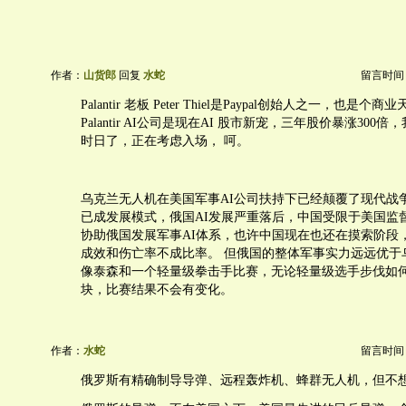
作者：
山货郎
回复
水蛇
留言时间：20
Palantir 老板 Peter Thiel是Paypal创始人之一，也是
Palantir AI公司是现在AI 股市新宠，三年股价暴涨300
时日了，正在考虑入场， 呵。
乌克兰无人机在美国军事AI公司扶持下已经颠覆了现代战
已成发展模式，俄国AI发展严重落后，中国受限于美国监
协助俄国发展军事AI体系，也许中国现在也还在摸索阶段
成效和伤亡率不成比率。 但俄国的整体军事实力远远优于
像泰森和一个轻量级拳击手比赛，无论轻量级选手步伐如
块，比赛结果不会有变化。
作者：
水蛇
留言时间：20
俄罗斯有精确制导导弹、远程轰炸机、蜂群无人机，但不