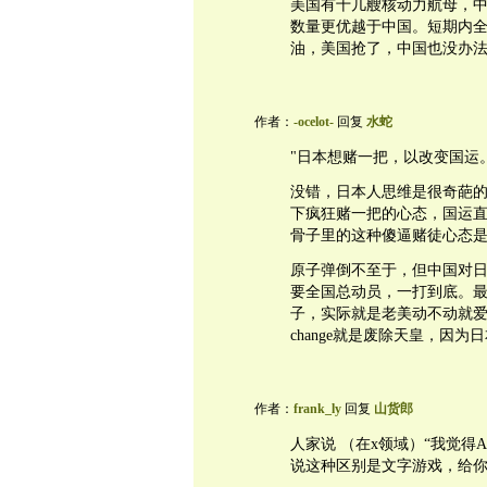
美国有十几艘核动力航母，
数量更优越于中国。短期内
油，美国抢了，中国也没办
作者：
-ocelot-
回复
水蛇
"日本想赌一把，以改变国运
没错，日本人思维是很奇葩
下疯狂赌一把的心态，国运
骨子里的这种傻逼赌徒心态
原子弹倒不至于，但中国对
要全国总动员，一打到底。
子，实际就是老美动不动就爱说的"r
change就是废除天皇，因
作者：
frank_ly
回复
山货郎
人家说 （在x领域）“我觉得A
说这种区别是文字游戏，给