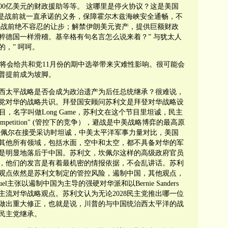
00亿美元的财政援助等等。 这哪里是停火协议？这是美国
过是战前就一直承诺的义务，保障霍尔木兹海峡安全通畅，不
是战前绝不容忍的让步；解禁伊朗美元资产，提供巨额财政
粹德国一样滑稽。基辛格有句名言怎么说来着？” 与犹太人
，” 呵呵。
约将会给共和党11月份的期中选举带来灾难性影响。很可能会
普提前成为坡脚。
西太平战略是否会成为政治遗产为后任总统继承？很难说，
党对华的战略共识。拜登国安顾问苏利文是拜登对华战略设
节目，名字叫做Long Game，苏利文在这个节目里坦诚，民主
ompetition" (管控下的竞争），避战是中美战略博弈的最高原
坎佩尔在接受采访时坦诚，中美太平洋军事力量对比，美国
其他所有领域，包括水面，空中和太空，都不具备对华的军
是明显地落后于中国。苏利文，坎佩尔这样的高级政府官员
，他们的发言是有着最机密的情报依据，不会乱讲话。苏利
观点依然是苏利文制定的管控风险，遏制中国，其他观点，
el主张以遏制中国为主导的强硬对华派和以Bernie Sanders
流对华战略观点。苏利文认为无论2028民主党推出哪一位
做出重大修正，也就是说，川普的与中国统治西太平洋的战
民主党继承。