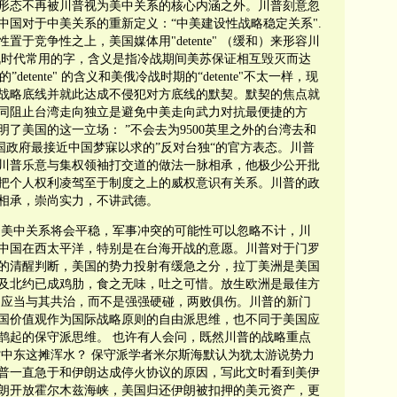
形态不再被川普视为美中关系的核心内涵之外。川普刻意忽
中国对于中美关系的重新定义：“中美建设性战略稳定关系".
于竞争性之上，美国媒体用"detente" （缓和）来形容川
冷战时代常用的字，含义是指冷战期间美苏保证相互毁灭而达
etente" 的含义和美俄冷战时期的“detente"不太一样，现
战略底线并就此达成不侵犯对方底线的默契。默契的焦点就
同阻止台湾走向独立是避免中美走向武力对抗最便捷的方
了美国的这一立场： ”不会去为9500英里之外的台湾去和
国政府最接近中国梦寐以求的”反对台独“的官方表态。川普
川普乐意与集权领袖打交道的做法一脉相承，他极少公开批
把个人权利凌驾至于制度之上的威权意识有关系。川普的政
相承，崇尚实力，不讲武德。
内美中关系将会平稳，军事冲突的可能性可以忽略不计，川
中国在西太平洋，特别是在台海开战的意愿。川普对于门罗
力的清醒判断，美国的势力投射有缓急之分，拉丁美洲是美国
及北约已成鸡肋，食之无味，吐之可惜。放生欧洲是最佳方
国应当与其共治，而不是强强硬碰，两败俱伤。川普的新门
国价值观作为国际战略原则的自由派思维，也不同于美国应
鹊起的保守派思维。 也许有人会问，既然川普的战略重点
蹚中东这摊浑水？ 保守派学者米尔斯海默认为犹太游说势力
普一直急于和伊朗达成停火协议的原因，写此文时看到美伊
朗开放霍尔木兹海峡，美国归还伊朗被扣押的美元资产，更