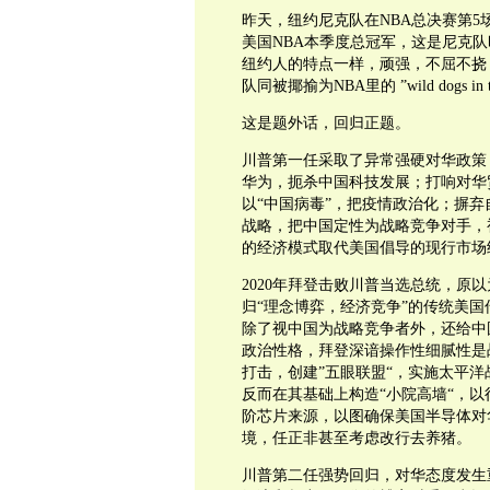
昨天，纽约尼克队在NBA总决赛第5场
美国NBA本季度总冠军，这是尼克队
纽约人的特点一样，顽强，不屈不挠
队同被揶揄为NBA里的 ”wild dogs in the
这是题外话，回归正题。
川普第一任采取了异常强硬对华政策
华为，扼杀中国科技发展；打响对华
以“中国病毒”，把疫情政治化；摒弃
战略，把中国定性为战略竞争对手，
的经济模式取代美国倡导的现行市场
2020年拜登击败川普当选总统，原
归“理念博弈，经济竞争”的传统美
除了视中国为战略竞争者外，还给中
政治性格，拜登深谙操作性细腻性是
打击，创建”五眼联盟“，实施太平洋
反而在其基础上构造“小院高墙“，
阶芯片来源，以图确保美国半导体对华
境，任正非甚至考虑改行去养猪。
川普第二任强势回归，对华态度发生