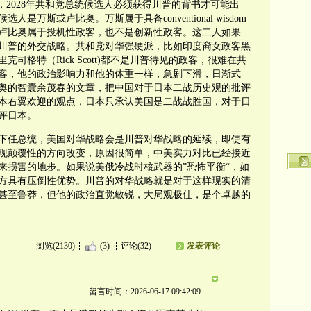
，2028年共和党总统候选人必须获得川普的背书才可能出
万斯或卢比奥。万斯属于具备conventional wisdom
卢比奥属于投机性政客，也不是创新性政客。这二人如果
续川普的外交战略。共和党对华强硬派，比如印度裔女政客黑
司格特（Rick Scott)都不是川普待见的政客，很难在共
客，他的政治影响力和他的体重一样，急剧下滑，日渐式
奥的智囊余茂春的文章，把中国对于日本二战历史观的批评
本右翼欢迎的观点，日本只承认美国是二战战胜国，对于日
评日本。
下任总统，美国对华战略会是川普对华战略的延续，即使有
现颠覆性的方向改变，原因很简单，中美实力对比已经接近
来损害的地步。如果说美俄冷战时核武器的”恐怖平衡“，如
方具有压倒性优势。川普的对华战略就是对于这样现实的清
甚至鲁莽，但他的政治直觉敏锐，大局观极佳，是个卓越的
浏览(2130)
(3)
评论(32)
发表评论
留言时间：2026-06-17 09:42:09