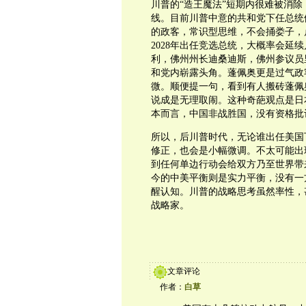
川普的“造王魔法”短期内很难被消除
线。目前川普中意的共和党下任总统候选人是
的政客，常识型思维，不会捅娄子，
2028年出任竞选总统，大概率会延
利，佛州州长迪桑迪斯，佛州参议员里克
和党内崭露头角。蓬佩奥更是过气政
微。顺便提一句，看到有人搬砖蓬佩
说成是无理取闹。这种奇葩观点是日
本而言，中国非战胜国，没有资格批
所以，后川普时代，无论谁出任美国
修正，也会是小幅微调。不太可能出
到任何单边行动会给双方乃至世界带
今的中美平衡则是实力平衡，没有一
醒认知。川普的战略思考虽然率性，
战略家。
文章评论
作者：
白草