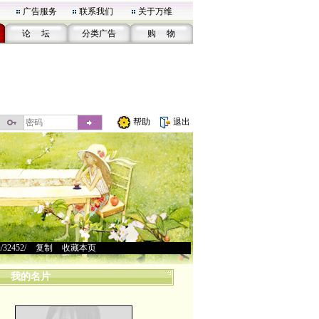
广告服务
联系我们
关于万维
论 坛
分类广告
购 物
帮助
退出
u/32452/
>
复制
>
收藏本页
我的名片