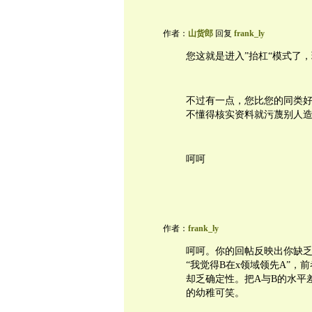
作者：
山货郎
回复
frank_ly
您这就是进入”抬杠“模式了
不过有一点，您比您的同类
不懂得核实资料就污蔑别人
呵呵
作者：
frank_ly
呵呵。你的回帖反映出你缺乏基本
“我觉得B在x领域领先A”
却乏确定性。把A与B的水平差
的幼稚可笑。