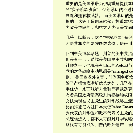
重要的是美国承诺为伊朗重建提供30
的”庚子赔款协议“。伊朗承诺的不
制造和拥有核武器。 而美国承诺的
援助，这等于是用马歇尔计划重建纳
为敌是危险的，和犹太人为伍是致命的
几乎可以断言，这个“丧权辱国” 条
断送共和党的两院多数席位，使得川
回到中美博弈话题，川普的美中共治
但是有一点，避战是美国民主共和两
计师之一，他现在有自己的Podcast
党的对华战略主动思想是“managed c
则。 美国资深外交官，前副国务卿
除了占据海底潜艇优势之外，几乎在
事优势，水面舰艇力量和导弹武器更
有着美国政府最高级别情报接触权限
文认为现在民主党里的对华战略主流
比如拜登任内驻日本大使Rahm Emanu
为代表的对华温和派不代表民主党的主
总统候选人，都不太可能对对华战略
略很有可能成为川普的政治遗产，被