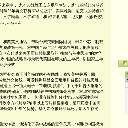
比赛中，以94:90战胜圣安东尼马刺队，以4:1的总比分获得
时隔53年再次获得NBA总冠军，实属难得，尼克队的特点和
，只讲输赢，不讲武德，和底特律活塞，尼克队，迈阿密热
 junkyard."
，和蔡英文通话，帮助台湾突破国际困境；封杀中芯，制裁
贸易战第一枪，对中国产品广泛征收25%关税；把疫情冠
自老布什以来美国历任总统采取的”接触与催生民主“的对华
视中国的战略目标为取代美国在印太的主导权，以国家主导
经济模式。。。
以为拜登会修正川普极端的外交路线，修复美中关系，回
国传统外交路线。可没料到拜登全面继承川普视的对抗思维，
国扣上另一顶大帽子：”制度对抗者“。不同于川普大喇喇的
战略的保障，他的团队懂得中国的痛处所在，对华实施精准
战略对华包围圈，非但没有解除川普对华25%惩罚性关税，
以行政令方式封杀7纳米以上芯片销售渠道，彻底切断中国高
领先5-10年的优势。华为差点被拜登玩死，陷入生存绝
重大转变，他淡化了美中战略的竞争关系，转而把中国视为