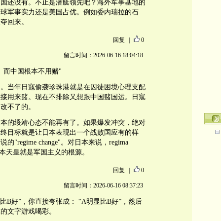
中国还没有。不止是潜艇领先吧？海外军事基地的
全球军事实力还是美国占优。例如委内瑞拉的石
法夺回来。
回复
|
0
留言时间：2026-06-16 18:04:18
。而中国根本不用赌"
的。当年日寇偷袭珍珠港就是在囚徒困境心理支配
直接用来赌。现在不排除又想跟中国赌国运。日寇
是改不了的。
日本的绥靖心态不能再有了。如果爆发冲突，绝对
最终目标就是让日本表现出一个战败国应有的样
egime change"。对日本来说，regima
为日本天皇就是军国主义的根源。
回复
|
0
留言时间：2026-06-16 08:37:23
比B好”，你直接夸张成： “A明显比B好”，然后
你的文字游戏喝彩。