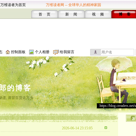
设万维读者为首页
万维读者网 -- 全球华人的精神家园
首 页
新 闻
视 频
博 客
志
控制面板
个人相册
给我留言
郎的博客
肠道, 肩背百货走万乡
https://blog.creaders.net/
2026-06-14 23:15:05