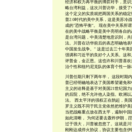
经济和权力再平衡的博弈对手，意识
略台湾利益，这次川普访华，接受了
这个定义的实质就把两国关系的稳定性置
普2.0时代的美中关系，这是美苏
成的”恐怖平衡“。 现在美中关系所谓的”d
在的美中战略平衡是美中亮明各自的
是台湾问题，中美清楚地意识到，共
法。川普在访华前后的表态明确地表明
中国发生战争。“ 这是过去三十年美
强调和习近平的良好个人关系。这和
评普金，金正恩。这也许和川普喜欢
治个性和纽约尼克队的体育个性一脉
川普任期只剩下两年半， 这段时期
普已经明确地表达了美国希望避免和
主义的诠释是基于对美国21世纪国
的后院，绝不允许他人染指。欧洲以
法。 西太平洋的强权正在鹊起，美
罗主义既不同于民主党依然把维护美
当把战略重点放在西太平，遏制中国
如此清晰， 为何还要去轰炸伊朗，
过于强大，川普被忽悠了。这就是川
刚刚达成停火协议，协议主要包含伊