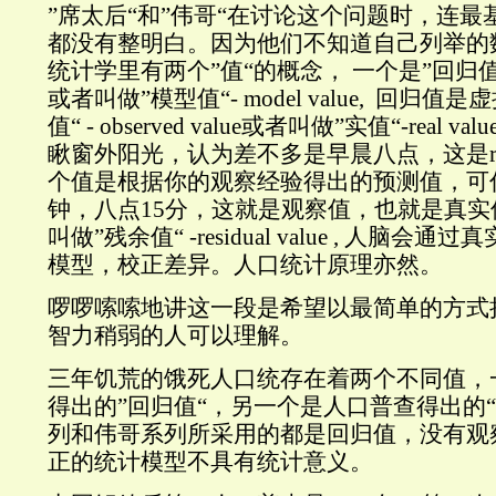
”席太后“和”伟哥“在讨论这个问题时，连
都没有整明白。因为他们不知道自己列举的
统计学里有两个”值“的概念， 一个是”回归值“-regre
或者叫做”模型值“- model value, 回归值
值“ - observed value或者叫做”实值“-real
瞅窗外阳光，认为差不多是早晨八点，这是regress
个值是根据你的观察经验得出的预测值，可
钟，八点15分，这就是观察值，也就是真
叫做”残余值“ -residual value , 人脑
模型，校正差异。人口统计原理亦然。
啰啰嗦嗦地讲这一段是希望以最简单的方式
智力稍弱的人可以理解。
三年饥荒的饿死人口统存在着两个不同值，
得出的”回归值“，另一个是人口普查得出的
列和伟哥系列所采用的都是回归值，没有观
正的统计模型不具有统计意义。