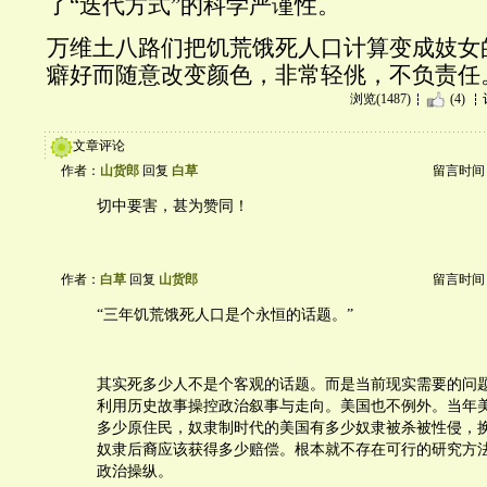
了“迭代方式”的科学严谨性。
万维土八路们把饥荒饿死人口计算变成妓女
癖好而随意改变颜色，非常轻佻，不负责任
浏览(1487)
(4)
文章评论
作者：
山货郎
回复
白草
留言时间：20
切中要害，甚为赞同！
作者：
白草
回复
山货郎
留言时间：20
“三年饥荒饿死人口是个永恒的话题。”
其实死多少人不是个客观的话题。而是当前现实需要的问
利用历史故事操控政治叙事与走向。美国也不例外。当年
多少原住民，奴隶制时代的美国有多少奴隶被杀被性侵，
奴隶后裔应该获得多少赔偿。根本就不存在可行的研究方
政治操纵。