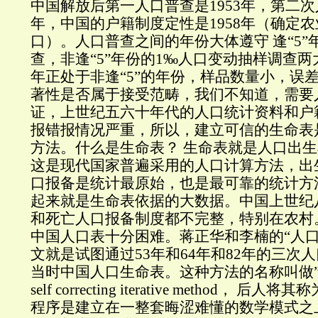
中国解放后第一人口普查是1953年，第二次人
年，中国的户籍制度定性是1958年（确定
口）。人口普查之间的年份大体遵守 逢“5”
查，非逢“5”年份的1‰人口变动抽样调查两大
年正处于非逢“5”的年份，样品数量小，误
著性是否属于接受范畴，我们不知道，需要
证，上世纪五六十年代的人口统计资料和户
报错报情况严重，所以，建立可信的生命表
方法。什么是生命表？ 生命表就是人口出
这是现代国家普遍采用的人口计算方法，出
口报备是统计最原始，也是最可靠的统计方
起来就是生命表依据的大数据。中国上世纪
和死亡人口报备制度都不完整，特别在农村
中国人口表十分困难。蒋正华和李楠的“人口
文就是试图通过53年和64年和82年的三次
当时中国人口生命表。这种方法的名称叫做”自
self correcting iterative method， 
程序是建立在一整套晦涩难懂的数学模式之