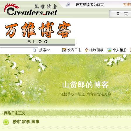
设万维读者为首页
万维
首 页
搜索>>
发表日志
控制面板
个人相册
山货郎的博客
轻摇手鼓羊肠道, 肩背百货走万乡
网络日志正文
楼市 家事 国事