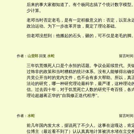
后来的事大家都知道了。有个杨同志搞了个统计数字模型
少计算。
老邓当时否定老毛，是有一定积极意义的：否定，以至永
政治运动。为下一步改革开放，奠定了理论基础。
但老邓没想到：他搬起的石头，砸的，可不仅是老毛的脚
作者：
山货郎
回复
水蛇
留言时间：20
三年饥荒饿死人口是个永恒的话题。争议会延续世代。关
过饰非的政策和当时糟糕的统计体系。没有人能够得出确
共党公开当时的党内文件，也不会有多大帮助。所以，真
法论的研究，哪一种研究理论最科学，最严谨，这种理论
信。过去四十年，对于饥荒死亡人数的研究千奇百怪，各
理论超越蒋正华的“自我修正迭代程序”。
作者：
水蛇
留言时间：20
前几年国内发大水，据说死了不少人。这事在这嘎达，肯
位博主（最近看不到了）认认真真地计算被洪水堵在立交