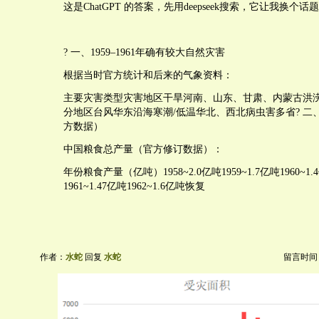
这是ChatGPT 的答案，先用deepseek搜索，它让我换个
? 一、1959–1961年确有较大自然灾害
根据当时官方统计和后来的气象资料：
主要灾害类型灾害地区干旱河南、山东、甘肃、内蒙古洪
分地区台风华东沿海寒潮/低温华北、西北病虫害多省? 二
方数据）
中国粮食总产量（官方修订数据）：
年份粮食产量（亿吨）1958~2.0亿吨1959~1.7亿吨1960~
1961~1.47亿吨1962~1.6亿吨恢复
作者：
水蛇
回复
水蛇
留言时间：20