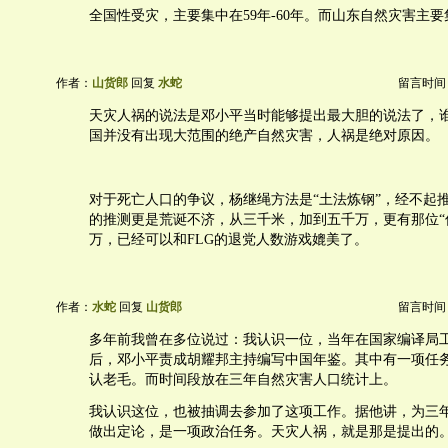
全国性受灾，主要集中在59年-60年。而山东自然灾害主要集
作者：
山货郎
回复
水蛇
留言时间：20
天灾人祸的说法是邓小平当时能够提出最大胆的说法了，谁都
国并没有出现大范围的绝产自然灾害，人祸是绝对原因。
对于死亡人口的争议，杨继绳方法是“土法炼钢”，经不起
的推测更是荒诞不济，从三千米，加到五千万，更有那位“
万，已经可以和FLG的退党人数游戏媲美了。
作者：
水蛇
回复
山货郎
留言时间：20
多年前我曾在多位说过：我认识一位，当年在国家编译局
后，邓小平责成胡耀邦主持编写中国年鉴。其中有一项任
认老毛。而时间段放在三年自然灾害人口统计上。
我认识这位，也被抽调去参加了这项工作。据他讲，为三
做出定论，是一项政治任务。天灾人祸，就是那是提出的