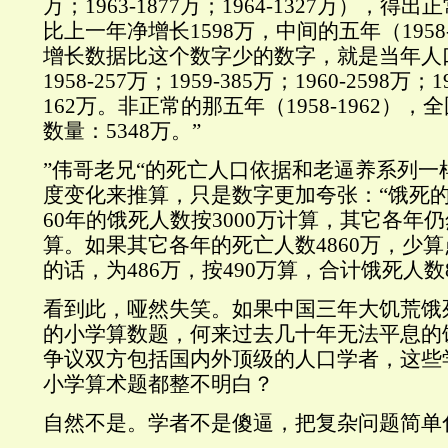
万；1963-1877万；1964-1327万），
比上一年净增长1598万，中间的五年（1958
增长数据比这个数字少的数字，就是当年人
1958-257万；1959-385万；1960-2598万；1
162万。非正常的那五年（1958-1962）
数量：5348万。”
”伟哥老兄“的死亡人口依据和老逼养系列一
度变化来推算，只是数字更加夸张：“饿死的人
60年的饿死人数按3000万计算，其它各年
算。如果其它各年的死亡人数4860万，少算
的话，为486万，按490万算，合计饿死人数8
看到此，哑然失笑。如果中国三年大饥荒饿
的小学算数题，何来过去几十年无法平息的
争议双方包括国内外顶级的人口学者，这些
小学算术题都整不明白？
自然不是。学者不是傻逼，把复杂问题简单