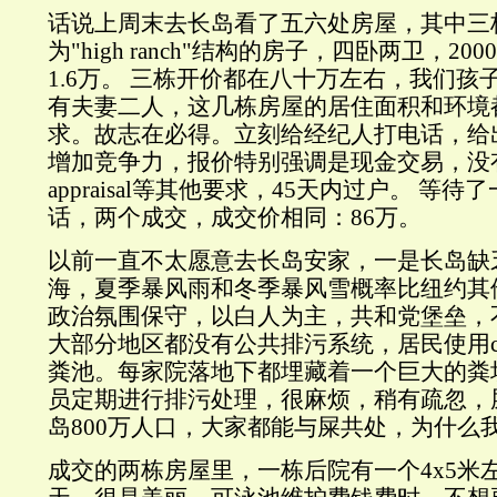
话说上周末去长岛看了五六处房屋，其中三
为"high ranch"结构的房子，四卧两卫，2000-
1.6万。 三栋开价都在八十万左右，我们孩
有夫妻二人，这几栋房屋的居住面积和环境
求。故志在必得。立刻给经纪人打电话，给
增加竞争力，报价特别强调是现金交易，没
appraisal等其他要求，45天内过户。 等
话，两个成交，成交价相同：86万。
以前一直不太愿意去长岛安家，一是长岛缺
海，夏季暴风雨和冬季暴风雪概率比纽约其
政治氛围保守，以白人为主，共和党堡垒，
大部分地区都没有公共排污系统，居民使用ces
粪池。每家院落地下都埋藏着一个巨大的粪
员定期进行排污处理，很麻烦，稍有疏忽，
岛800万人口，大家都能与屎共处，为什么
成交的两栋房屋里，一栋后院有一个4x5米