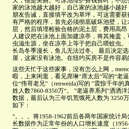
天，很是美丽。可泳池维护费钱费时，不想
家的泳池越大越好，自己家的泳池越小越好
朋友告诫，直接填平改为草坪，可这需要获
有严格的程序，首先必须彻底破坏池壁，让
层，然后填埋检验合格的泥土层，费用高昂
人建议把在泳池上面加建凉亭，将其掩盖，
虫滋生源，坐在凉亭上等于把自己喂蚊虫。
长岛冬季漫长，鱼儿无法过冬。 最后决定
屋，这家没有泳池。在纽约买房不是件容易
这些天忙于这些家事，没有怎么上网，memor
暇，上来闲逛，看见席琳“席太后“写的“老逼
位“伟哥老兄”（renweida)写的 ”震惊千年的
姓人数7860-8350万“。 ”老逼养系列"洒
数据，最后认为三年饥荒饿死人数为 3250万
如下：
“。。。将1958-1962前后各两年国家统
长数据作为正常年份的人口增长速度（1956-136