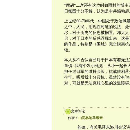
”席胡“二宫还有这位叫做雨村的博主谈
日氛围十分不解，认为是中共煽动起
上世纪60-70年代，中国处于政治
之中，人民，用现在时髦的说法，处
尽，对于历史的反思被搁置。邓大人
启，对于日本的反感浮现出来，这是
的作品，特别是《围城》完全脱离抗
轻。
本人从不否认自己对于日本有着无法
血债. 我有个发小死党，从小一起
担任过日军的维持会长，抗战胜利蒋
坐牢。听后我十分震惊，虽然没有说
对，可就是无法克服心里的这道障
文章评论
作者：
山间林响马帮来
的确，有关毛泽东洛川会议