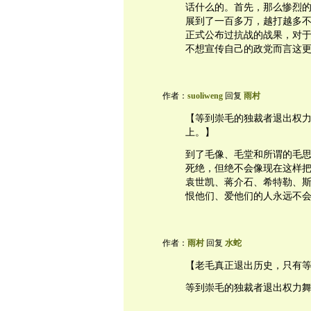
话什么的。首先，那么惨烈
展到了一百多万，越打越多
正式公布过抗战的战果，对
不想宣传自己的政党而言这
作者：
suoliweng
回复
雨村
【等到崇毛的独裁者退出权
上。】
到了毛像、毛堂和所谓的毛
死绝，但绝不会像现在这样
袁世凯、蒋介石、希特勒、
恨他们、爱他们的人永远不
作者：
雨村
回复
水蛇
【老毛真正退出历史，只有
等到崇毛的独裁者退出权力