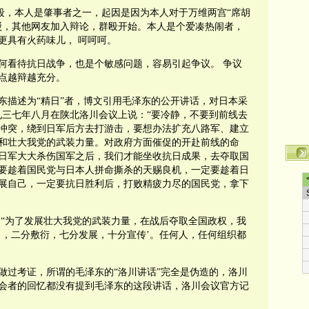
互殴，本人是肇事者之一，起因是因为本人对于万维两宫“席胡
驳，其他网友加入辩论，群殴开始。本人是个爱凑热闹者，
更具有火药味儿， 呵呵呵。
何看待抗日战争，也是个敏感问题，容易引起争议。 争议
点越辩越充分。
东描述为“精日”者，博文引用毛泽东的公开讲话，对日本采
九三七年八月在陕北洛川会议上说：“要冷静，不要到前线去
冲突，绕到日军后方去打游击，要想办法扩充八路军、建立
和壮大我党的武装力量。对政府方面催促的开赴前线的命
日军大大杀伤国军之后，我们才能坐收抗日成果，去夺取国
要趁着国民党与日本人拼命撕杀的天赐良机，一定要趁着日
展自己，一定要抗日胜利后，打败精疲力尽的国民党，拿下
：“为了发展壮大我党的武装力量，在战后夺取全国政权，我
日，二分敷衍，七分发展，十分宣传’。任何人，任何组织都
做过考证，所谓的毛泽东的“洛川讲话”完全是伪造的，洛川
会者的回忆都没有提到毛泽东的这段讲话，洛川会议官方记