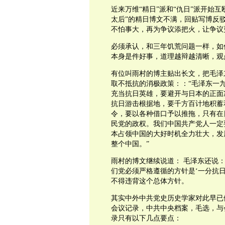
近来万维“精日”派和“仇日”派开始
太后”的精日博文不满，回贴写博反
不怕事大，再为争议添把火，让争议
必须承认，和三年饥荒问题一样，如
本身是件好事，道理越辩越清晰，观
有位叫雨村的博主贴出长文，把毛泽
取不抵抗的消极政策：：“毛泽东一
充当抗日英雄，要避开与日本的正面
抗日游击根据地，要千方百计地积蓄
令，要以各种借口予以推拖，只有在
民党的政权。我们中国共产党人一定
本占领中国的大好时机全力壮大，发
整个中国。”
雨村的博文继续说道： 毛泽东还说
们党必须严格遵循的方针是‘一分抗
不得违背这个总体方针。
其实中外中共党史历史学家对此早已
会议记录，中共中央档案，毛选，与
录只有以下几点要点：