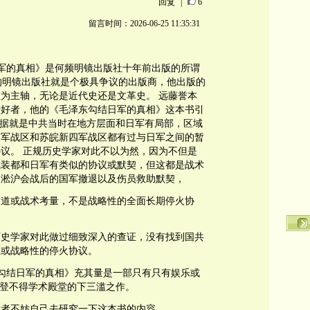
回复
|
6
留言时间：2026-06-25 11:35:31
日军的真相》是何频明镜出版社十年前出版的所谓
频的明镜出版社就是个极具争议的出版商，他出版的
为主轴，无论是近代史还是文革史。 远藤誉本
爱好者，他的《毛泽东勾结日军的真相》这本书引
证据就是中共当时在地方层面和日军有局部，区域
路军战区和苏皖新四军战区都有过与日军之间的暂
议。 正规历史学家对此不以为然，因为不但是
武装都和日军有类似的协议或默契，但这都是战术
如淞沪会战后的国军撤退以及伤员救助默契，
人道或战术考量，不是战略性的全面长期停火协
历史学家对此做过细致深入的查证，没有找到国共
性或战略性的停火协议。
东勾结日军的真相》充其量是一部只有只有娱乐或
，登不得学术殿堂的下三滥之作。
读者不妨自己去研究一下这本书的内容。