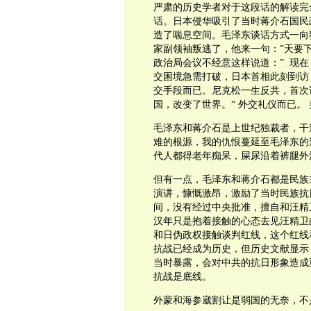
严肃的历史学者对于这段话的解读完
话。日本侵华吸引了当时蒋介石国民
造了喘息空间。毛泽东谈话方式一向
家副领袖叛逃了，他来一句：”天要下
政治局会议不经意这样说道：” 现在
交困境急需打破，日本首相此刻到访
交手段而已。尼克松一生反共，首次
国，改变了世界。“ 外交礼仪而已。
毛泽东和蒋介石是上世纪独裁者，干
难的根源，我的仇恨蔓延至毛泽东的
代人都得老年痴呆，屎尿沿着裤腿外
但有一点，毛泽东和蒋介石都是民族
演讲，慷慨激昂，激励了当时民族抗
间，没有经过中央批准，擅自和汪精
汉年只是抱着接触的心态去见汪精卫
和日伪政权接触谈判红线，这个红线
抗战已经成为历史，但历史文献显示
当时暴露，会对中共的抗日形象造成
抗战是底线。
外蒙和海参崴割让是弱国的无奈，不