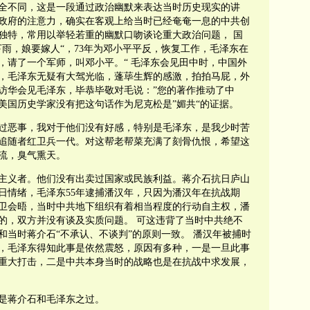
全不同，这是一段通过政治幽默来表达当时历史现实的讲
政府的注意力，确实在客观上给当时已经奄奄一息的中共创
独特，常用以举轻若重的幽默口吻谈论重大政治问题， 国
雨，娘要嫁人“，73年为邓小平平反，恢复工作，毛泽东在
，请了一个军师，叫邓小平。“ 毛泽东会见田中时，中国外
，毛泽东无疑有大驾光临，蓬荜生辉的感激，拍拍马屁，外
访华会见毛泽东，毕恭毕敬对毛说：”您的著作推动了中
 美国历史学家没有把这句话作为尼克松是”媚共“的证据。
过恶事，我对于他们没有好感，特别是毛泽东，是我少时苦
追随者红卫兵一代。对这帮老帮菜充满了刻骨仇恨，希望这
流，臭气熏天。
主义者。他们没有出卖过国家或民族利益。蒋介石抗日庐山
日情绪，毛泽东55年逮捕潘汉年，只因为潘汉年在抗战期
卫会晤，当时中共地下组织有着相当程度的行动自主权，潘
的，双方并没有谈及实质问题。 可这违背了当时中共绝不
和当时蒋介石“不承认、不谈判”的原则一致。 潘汉年被捕时
，毛泽东得知此事是依然震怒，原因有多种，一是一旦此事
重大打击，二是中共本身当时的战略也是在抗战中求发展，
是蒋介石和毛泽东之过。