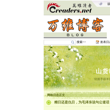
搜索>>
发表日
山货
轻摇手鼓羊
网络日志正文
精日还是仇日，为毛泽东说句公道话