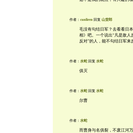
作者：
cunliren
回复
山货郎
毛没有勾结日军？去看看日本
相》吧。一个说出“凡是敌人
反对”的人，能不勾结日军来
作者：
水蛇
回复
水蛇
俱灭
作者：
水蛇
回复
水蛇
尔曹
作者：
水蛇
而曹身与名俱裂，不废江河