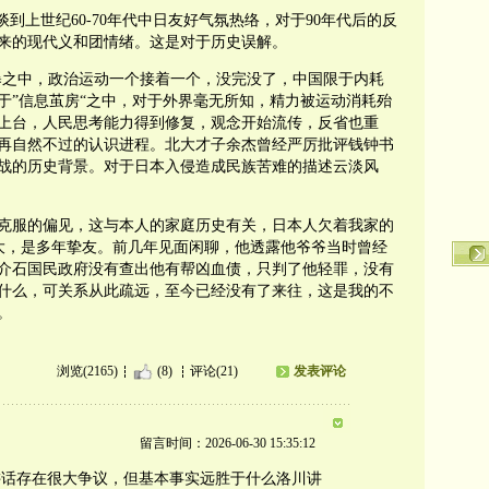
到上世纪60-70年代中日友好气氛热络，对于90年代后的反
来的现代义和团情绪。这是对于历史误解。
风暴之中，政治运动一个接着一个，没完没了，中国限于内耗
于”信息茧房“之中，对于外界毫无所知，精力被运动消耗殆
上台，人民思考能力得到修复，观念开始流传，反省也重
再自然不过的认识进程。北大才子余杰曾经严厉批评钱钟书
战的历史背景。对于日本入侵造成民族苦难的描述云淡风
克服的偏见，这与本人的家庭历史有关，日本人欠着我家的
长大，是多年挚友。前几年见面闲聊，他透露他爷爷当时曾经
介石国民政府没有查出他有帮凶血债，只判了他轻罪，没有
什么，可关系从此疏远，至今已经没有了来往，这是我的不
碍。
浏览(2165)
(8)
评论(21)
发表评论
留言时间：2026-06-30 15:35:12
讲话存在很大争议，但基本事实远胜于什么洛川讲