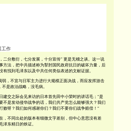
展工作
，二分敷衍，七分发展，十分宣传” 更是无稽之谈。这一说
事方法，把中共描述称为掣肘国民政府抗日的破坏力量，后
没有找到毛泽东以及中共任何类似表述的文献证据。
强我弱，不宜与日军主力进行大规模正面决战，而应发挥游击
，不是政治战略，没毛病。
中日建交之际会见来访的日本首先田中小荣时的讲话毛；“是
要不是发动侵华战争的话，我们共产党怎么能够强大？我们
打败呀？我们如何感谢你们？我们不要你们战争赔偿！“
在，不同出处的版本有细微文字差别，但中心意思没有差
毛泽东精日的铁证。