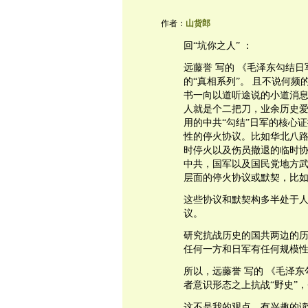
作者：
山货郎
回“坑你之人” ：
远藤誉 写的 《毛泽东勾结
的“真相系列”。 且不说何
书一向以道听途说的小道消息
人就是个二把刀，业余历史
用的中共“勾结”日军的核心
性的停火协议。比如华北八
时停火以及伤员撤退的临时协
中共，国军以及国民党地方
层面的停火协议或默契，比
这些协议和默契构多半处于
议。
研究抗战历史的国共两边的
任何一方和日军有任何规模
所以，远藤誉 写的 《毛泽
者意识形态之上抗战“野史”
这不是我的观点，有兴趣的