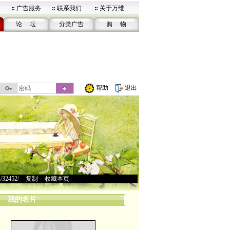
广告服务
联系我们
关于万维
论 坛
分类广告
购 物
帮助
退出
u/32452/
>
复制
>
收藏本页
我的名片