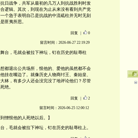
的抗日战争，共军从最初的几万人到抗战胜利时发
不合逻辑。其次，到现在为止从来没有看到共产党
于一个急于表明自己是抗战的中流砥柱并无时无刻
更是匪夷所思。
回复
|
0
留言时间：2026-06-27 22:19:29
力舞台，毛就会被拉下神坛，钉在历史的耻辱柱
思想都退出公共场所，恨他的、爱他的虽然都不会
把他挂在嘴边了。就像历史人物商纣王、秦始皇、
斯大林，有多少人还会没完没了地评论他们？尽管
会死绝。
回复
|
2
留言时间：2026-06-25 12:00:12
等到憎恨他的人死绝以后。】
舞台，毛就会被拉下神坛，钉在历史的耻辱柱上。