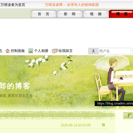
设万维读者为首页
万维读者网 -- 全球华人的精神家园
首 页
新 闻
视 频
博 客
志
控制面板
个人相册
给我留言
郎的博客
肠道, 肩背百货走万乡
https://blog.creaders.net/
2026-06-24 05:03:09