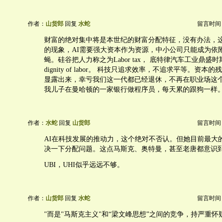
作者：
山货郎
回复
水蛇
留言时间：20
财富的绝对集中将是本世纪的财富分配特征，没有办法，这
的现象，AI需要强大资本作为资源，中小公司只能成为依附
蝇。硅谷把人力称之为Labor tax， 底特律汽车工业鼎盛
dignity of labor。 科技只追求效率，不追求平等。资本
显露出来，幸亏我们这一代都已经退休，不再在职业场这
我儿子在曼哈顿的一家银行做程序员，每天累的跟狗一样
作者：
水蛇
回复
山货郎
留言时间：20
AI在科技发展的推动力，这个绝对不否认。但她目前最大
决一下分配问题。这点马斯克、奥特曼，甚至老唐都意识
UBI，UHI似乎远远不够。
作者：
山货郎
回复
水蛇
留言时间：20
"而是"马斯克主义"和“梁文峰思想”之间的竞争，持严重怀