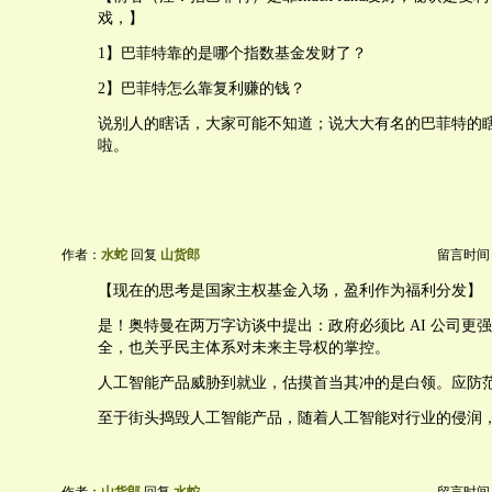
戏，】
1】巴菲特靠的是哪个指数基金发财了？
2】巴菲特怎么靠复利赚的钱？
说别人的瞎话，大家可能不知道；说大大有名的巴菲特的
啦。
作者：
水蛇
回复
山货郎
留言时间：20
【现在的思考是国家主权基金入场，盈利作为福利分发】
是！奥特曼在两万字访谈中提出：政府必须比 AI 公司更
全，也关乎民主体系对未来主导权的掌控。
人工智能产品威胁到就业，估摸首当其冲的是白领。应防
至于街头捣毁人工智能产品，随着人工智能对行业的侵润