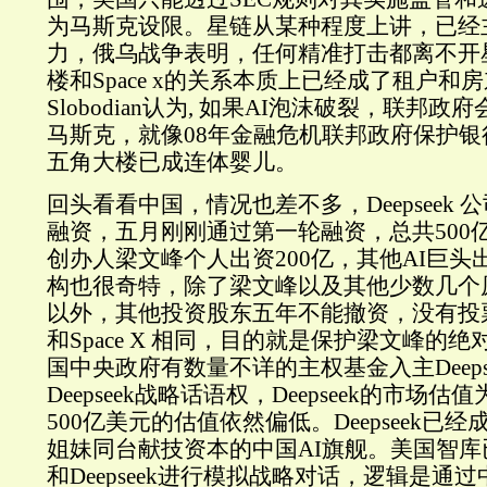
为马斯克设限。星链从某种程度上讲，已经
力，俄乌战争表明，任何精准打击都离不开
楼和Space x的关系本质上已经成了租户和
Slobodian认为, 如果AI泡沫破裂，联邦
马斯克，就像08年金融危机联邦政府保护银行一样
五角大楼已成连体婴儿。
回头看看中国，情况也差不多，Deepseek
融资，五月刚刚通过第一轮融资，总共500亿人民
创办人梁文峰个人出资200亿，其他AI巨头
构也很奇特，除了梁文峰以及其他少数几个
以外，其他投资股东五年不能撤资，没有投
和Space X 相同，目的就是保护梁文峰的
国中央政府有数量不详的主权基金入主Deeps
Deepseek战略话语权，Deepseek的市场估
500亿美元的估值依然偏低。Deepseek已
姐妹同台献技资本的中国AI旗舰。美国智库
和Deepseek进行模拟战略对话，逻辑是通