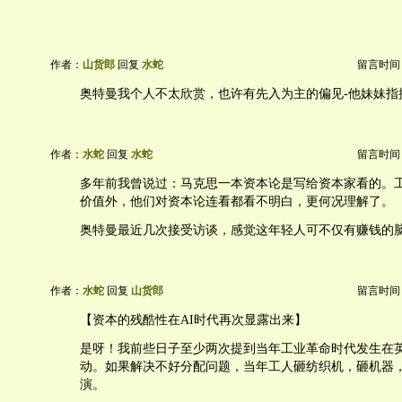
作者：
山货郎
回复
水蛇
留言时间：20
奥特曼我个人不太欣赏，也许有先入为主的偏见-他妹妹指
作者：
水蛇
回复
水蛇
留言时间：20
多年前我曾说过：马克思一本资本论是写给资本家看的。
价值外，他们对资本论连看都看不明白，更何况理解了。
奥特曼最近几次接受访谈，感觉这年轻人可不仅有赚钱的
作者：
水蛇
回复
山货郎
留言时间：20
【资本的残酷性在AI时代再次显露出来】
是呀！我前些日子至少两次提到当年工业革命时代发生在
动。如果解决不好分配问题，当年工人砸纺织机，砸机器
演。