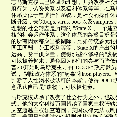
志马斯克模式已经成为理想，开始改变社会
府行为，劳资关系以及福利体系等等。在马
体系类似于电脑操作系统，是社会的操作体
断升级，去除bugs, virus, bots 以及vamp
理想的社会转态是所谓的 "State X", 一
核的社会运作体系，这个体系的终极目标是
的所有因素都应当被剔除，比如传统多元化
同工同酬，劳工权利等等，State X的产出
远高于货币供应量，使得那些不够格的“废物“（no
可以被养起来，避免因为他们的参与而降低
普2.0开始时马斯克主导的”DOGE“ 政府
试， 剔除政府体系的“病毒”和non playe
判断了人性渴求被认可的本能，使得DOGE
意承认自己是”废物“，可以被包养。
马斯克模式除了改变了社会行为之外，也改
式。他的太空科技万国超越了国家主权管辖
太空超越主权领空范围，美国法律无法限制
围，美国只能透过SEC规则对其实施监管和