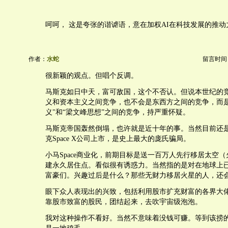
呵呵， 这是夸张的谐谑语，意在加权AI在科技发展的推动
作者：
水蛇
留言时间：20
很新颖的观点。但唱个反调。
马斯克如日中天，富可敌国，这个不否认。但说本世纪的
义和资本主义之间竞争，也不会是东西方之间的竞争，而是
义"和“梁文峰思想”之间的竞争，持严重怀疑。
马斯克帝国轰然倒塌，也许就是近十年的事。当然目前还
克Space X公司上市，是史上最大的庞氏骗局。
小马Space商业化，前期目标是送一百万人先行移居太空
建永久居住点。看似很有诱惑力。当然指的是对在地球上
富豪们。兴趣过后是什么？那些无财力移居火星的人，还
眼下众人表现出的兴致，包括利用股市扩充财富的各界大
靠股市致富的股民，团结起来，去吹宇宙级泡泡。
我对这种操作不看好。当然不意味着没钱可赚。等到该捞