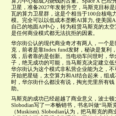
算力中心都成为烧钱的古董。Space X 已
卫星，准备2027年发射升空，马斯克目标是
瓦的算力卫星群，这是个相当于100台核电
模。完全可以以低成本垄断AI算力, 使美国
自己的地面AI中心，转为租赁马斯克的太
是任何商业模式都无法抗拒的因素。
华尔街公认的现代商业奇才有两人，一个是
克，前者是靠Index fund发财，秘诀是复
戏，后者靠的是创新。当电动车问世时，华
子，绝无成功的可能，当马斯克决定建立低
华尔街认为这个模式非私营企业能为之，不
开始把星链，太空算力和AI结合起来，组
时，华尔街什么都没有说，掏光兜里所有钱，
助。
马斯克的成功已经超越了商业意义，波士顿大学
Slobodian写了一本畅销书，书名叫做“马斯
（Muskism). Slobodian认为，把马斯克