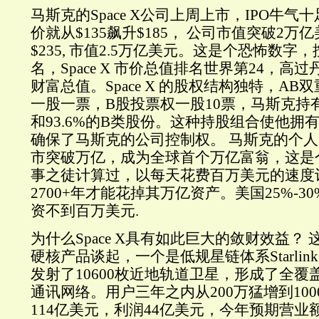
马斯克的Space X公司上周上市，IPO牛
价就从$135飙升$185， 公司市值突破2万
$235, 市值2.5万亿美元。这是个恐怖数
名，Space X 市价总值排名世界第24，高
财富总值。Space X 的股权结构独特，AB
一股一票，B股投票权一股10票，马斯克持有
和93.6%的B类股份。这种持股组合使他拥
确保了马斯克的公司控制权。 马斯克的个人财富
市突破万亿，成为全球首个万亿富翁，这是
事之徒计算过，以每天花费百万美元的速度
2700+年才能花掉其万亿资产。美国25%-
资不到百万美元.
为什么Space X具有如此巨大的敛财效益？ 这
硬核产品谈起，一个是低规星链体系Starlink，
发射了10600枚近地轨道卫星，形成了全覆盖全球
通讯网络。用户三年之内从200万猛增到10
114亿美元，利润44亿美元，今年预期营业