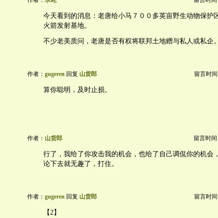
作者：
水蛇
留言时间：20
今天看到的消息：老唐给小马７００多英亩野生动物保护
火箭发射基地。
不少老美质问，老唐是否有权将联邦土地赠与私人或私企
作者：
gugeren
回复
山货郎
留言时间：20
算你聪明，及时止损。
作者：
山货郎
留言时间：20
行了，我给了你攻击我的机会，也给了自己调侃你的机会
论下去就无趣了，打住。
作者：
gugeren
回复
山货郎
留言时间：20
【2】