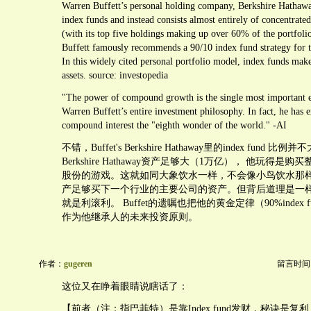
Warren Buffett’s personal holding company, Berkshire Hathaway
index funds and instead consists almost entirely of concentrated
(with its top five holdings making up over 60% of the portfoli
Buffett famously recommends a 90/10 index fund strategy for t
In this widely cited personal portfolio model, index funds ma
assets. source: investopedia
"The power of compound growth is the single most important 
Warren Buffett’s entire investment philosophy. In fact, he has e
compound interest the "eighth wonder of the world." -AI
不错，Buffet's Berkshire Hathaway里的index fund 
Berkshire Hathaway资产足够大（1万亿）， 他玩得是
股份的游戏。这就如同大象饮水一样，不会像小鸟饮水那
产足够买下一个行业的主要公司的资产。但背后道理是一
就是利滚利。 Buffet的遗嘱也把他的黄金定律（90%index f
作为他继承人的未来投资原则。
作者：
gugeren
留言时间：20
这位又在睁着眼睛说瞎话了：
【前者（注：指巴菲特）是靠Index fund发财，秘诀是