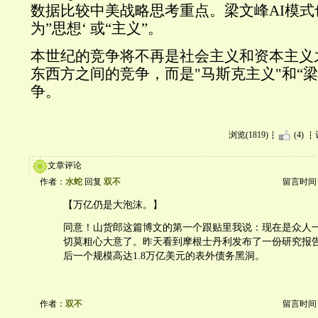
数据比较中美战略思考重点。梁文峰AI模
为”思想‘ 或“主义”。
本世纪的竞争将不再是社会主义和资本主义
东西方之间的竞争，而是"马斯克主义"和“
争。
浏览(1819)
(4)
文章评论
作者：
水蛇
回复
双不
留言时间：20
【万亿仍是大泡沫。】
同意！山货郎这篇博文的第一个跟贴里我说：现在是众人
切莫粗心大意了。昨天看到摩根士丹利发布了一份研究报告
后一个规模高达1.8万亿美元的表外债务黑洞。
作者：
双不
留言时间：20