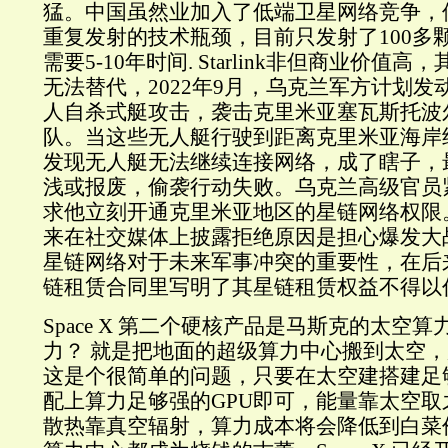
猛。中国虽然业加入了低端卫星网络竞争，
重复发射的技术瓶颈，目前只发射了100多颗，追
需要5-10年时间. Starlink非但商业价值
无法替代，2022年9月，乌克兰军方计划
人自杀式艇攻击，袭击克里米亚塞瓦斯托波
队。当这些无人艇行驶到距离克里米亚海岸
发现无人艇无法继续连接网络，成了瞎子，
浅或报废，偷袭行动失败。乌克兰高级官员
求他立刻开通克里米亚地区的星链网络权限
来在社交媒体上披露拒绝原因是担心爆发大
星链网络对于未来军事冲突的重要性，在后来的
链租赁合同里写明了其星链租赁权益不得以
Space X 第二个硬核产品是马斯克的太空
力？ 就是把地面的超级算力中心搬到太空
这是个很简单的问题，只要在太空建搭建足
配上算力足够强的GPU即可，能量靠太空
散热靠真空辐射，算力成本将会降低到白菜