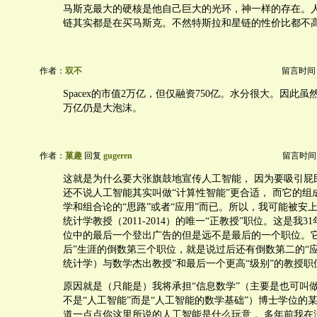
马斯克最大的硬核是他自己巨大的光环，神一样的存在。
链其实都是在买马斯克。不然特斯拉和星链的性价比都不
作者：
双不
留言时间：20
Spacex的市值2万亿，但仅融资750亿。水分很大。因此
万亿仍是大泡沫。
作者：
菓趣
回复
gugeren
留言时间：20
这就是为什么要大张旗鼓地宣传人工智能， 因为要吸引屁
还不说人工智能其实叫做“计算性智能”更合适， 而它的组
学和组合论的“思路”或者“应用”而已。所以，我可能被安
统计学教授（2011-2014）的唯一“正教授”职位。这是我3
位中的最后一个登出广告的但是远不是最后的一个职位。它
后”生涯的倒数第三个职位，就是说过后还有倒数第二的“
统计学）与数学杰出教授”和最后一个更高“级别”的教授职
原因就是（只能是）我将承担“信息数学”（主要是也可叫做
不是“人工智能”而是“人工智能的数学基础”）博士学位的
道一点点你这里所说的人工智能是什么玩意， 多年前我在