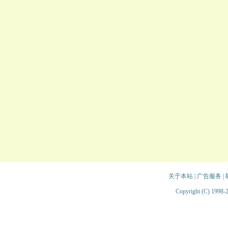
关于本站
|
广告服务
|
Copyright (C) 1998-2