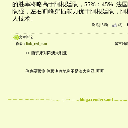
的胜率将略高于阿根廷队，55%：45%. 
队强，左右前峰穿插能力优于阿根廷队，阿
人技术。
浏览(1545)
(3)
文章评论
作者：
little_red_man
留言时间：2
>> 西班牙对阵澳大利亚
俺也要预测.俺预测奥地利不是澳大利亚.呵呵