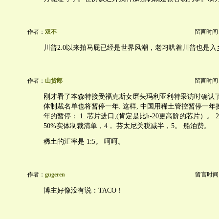
作者：
双不
留言时间：20
川普2.0以来拍马屁已经是世界风潮，老习哄着川普也是入
作者：
山货郎
留言时间：20
刚才看了本森特接受福克斯女磨头玛利亚利特采访时确认了
体制裁名单也将暂停一年. 这样, 中国用稀土管控暂停一
年的暂停： 1. 芯片进口,(肯定是比h-20更高阶的芯片）。 2. 
50%实体制裁清单，4， 芬太尼关税减半，5。 船泊费。
稀土的汇率是 1:5。 呵呵。
作者：
gugeren
留言时间：20
博主好像没有说：TACO！