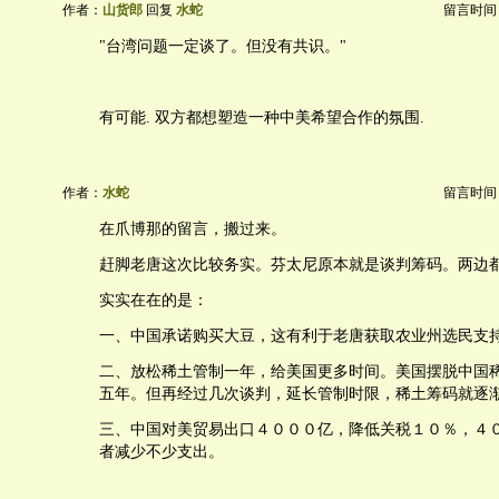
作者：
山货郎
回复
水蛇
留言时间：20
"台湾问题一定谈了。但没有共识。"
有可能. 双方都想塑造一种中美希望合作的氛围.
作者：
水蛇
留言时间：20
在爪博那的留言，搬过来。
赶脚老唐这次比较务实。芬太尼原本就是谈判筹码。两边
实实在在的是：
一、中国承诺购买大豆，这有利于老唐获取农业州选民支
二、放松稀土管制一年，给美国更多时间。美国摆脱中国
五年。但再经过几次谈判，延长管制时限，稀土筹码就逐
三、中国对美贸易出口４０００亿，降低关税１０％，４
者减少不少支出。