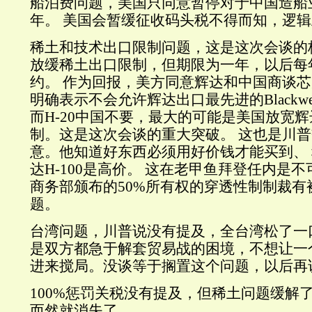
船泊费问题，美国只同意暂停对于中国造船
年。 美国会暂缓征收码头税不得而知，逻
稀土和技术出口限制问题，这是这次会谈的
放缓稀土出口限制，但期限为一年，以后每
约。 作为回报，美方同意辉达和中国商谈
明确表示不会允许辉达出口最先进的Blackw
而H-20中国不要，最大的可能是美国放宽辉达
制。这是这次会谈的重大突破。 这也是川
意。他知道好东西必须用好价钱才能买到、
达H-100是高价。 这在老甲鱼拜登任内是
商务部颁布的50%所有权的穿透性制制裁有
题。
台湾问题，川普说没有提及，全台湾松了一
是双方都急于解套贸易战的困境，不想让一
进来搅局。没谈等于搁置这个问题，以后再
100%惩罚关税没有提及，但稀土问题缓解
而然就消失了。