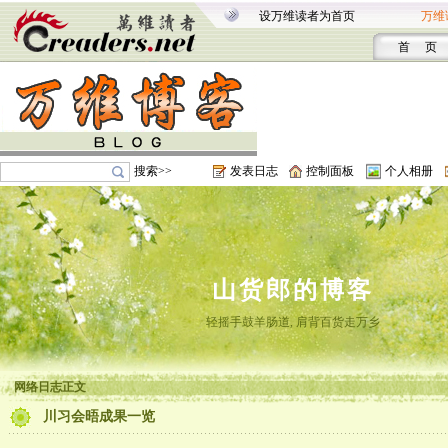
设万维读者为首页
万维
首 页
搜索>>
发表日志
控制面板
个人相册
山货郎的博客
轻摇手鼓羊肠道, 肩背百货走万乡
网络日志正文
川习会晤成果一览