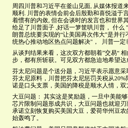
周四川普和习近平在釜山见面, 从媒体报道来
顺利. 川普的表情会前会后殷勤和喜悦溢于言
着惯有的内敛, 但在会谈时的发言也和世界
给足了川普面子 ,好话一箩筐哄川普， 什么
朗普总统要实现的“让美国再次伟大”是并行不
统热心推动地区热点问题解决"， 川普一定
从谈判结果来看，这次双方都朝着”交易“ 相
步，都有所斩获。可见双方都急迫地希望达
芬太尼问题是个送分题，习近平表示愿意采
芬太尼原料，川普把芬太尼惩罚关税从20%
诺是口头支票，美国的降税是顺水人情，双
大豆问题： 其实这是奖励题，一旦中美能
芯片限制问题形成共识，大豆问题也就迎刃
承诺立刻恢复购买美国大豆，爱荷华州豆农
始轰鸣了。