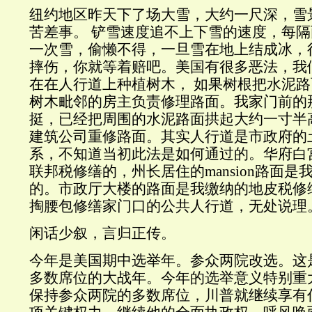
纽约地区昨天下了场大雪，大约一尺深，雪
苦差事。 铲雪速度追不上下雪的速度，每
一次雪，偷懒不得，一旦雪在地上结成冰，
摔伤，你就等着赔吧。美国有很多恶法，我
在在人行道上种植树木， 如果树根把水泥
树木毗邻的房主负责修理路面。我家门前的
挺，已经把周围的水泥路面拱起大约一寸半
建筑公司重修路面。其实人行道是市政府的
系，不知道当初此法是如何通过的。华府白
联邦税修缮的，州长居住的mansion路面
的。市政厅大楼的路面是我缴纳的地皮税修
掏腰包修缮家门口的公共人行道，无处说理
闲话少叙，言归正传。
今年是美国期中选举年。参众两院改选。这
多数席位的大战年。今年的选举意义特别重
保持参众两院的多数席位，川普就继续享有