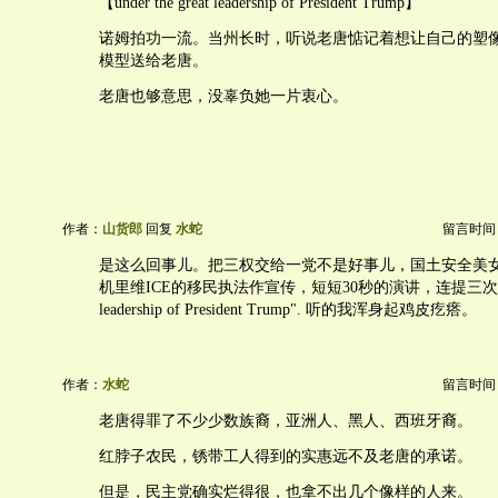
【under the great leadership of President Trump】
诺姆拍功一流。当州长时，听说老唐惦记着想让自己的塑
模型送给老唐。
老唐也够意思，没辜负她一片衷心。
作者：
山货郎
回复
水蛇
留言时间：20
是这么回事儿。把三权交给一党不是好事儿，国土安全美女部
机里维ICE的移民执法作宣传，短短30秒的演讲，连提三次” under
leadership of President Trump". 听的我浑身起鸡皮疙瘩。
作者：
水蛇
留言时间：20
老唐得罪了不少少数族裔，亚洲人、黑人、西班牙裔。
红脖子农民，锈带工人得到的实惠远不及老唐的承诺。
但是，民主党确实烂得很，也拿不出几个像样的人来。