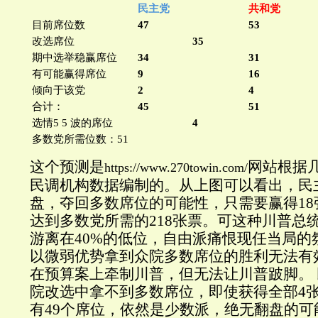
民主党
共和党
目前席位数
47
53
改选席位
35
期中选举稳赢席位
34
31
有可能赢得席位
9
16
倾向于该党
2
4
合计：
45
51
选情5 5 波的席位
4
多数党所需位数：51
这个预测是
网站根据
https://www.270towin.com/
民调机构数据编制的。从上图可以看出，民
盘，夺回多数席位的可能性，只需要赢得18张
达到多数党所需的218张票。可这种川普总
游离在40%的低位，自由派痛恨现任当局的
以微弱优势拿到众院多数席位的胜利无法有
在预算案上牵制川普，但无法让川普跛脚。
院改选中拿不到多数席位，即使获得全部4张 
有49个席位，依然是少数派，绝无翻盘的