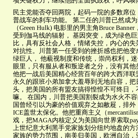
项关键权力，继续他的全面执政权，呼风唤
民主党能否夺回两院，起码一院的多数席位
普战车的刹车功能。 第二任的川普已然成为
（Green Hulk) 电影里的男主角Bruce Bann
受到伽马线的辐射， 基因突变，成为绿色
比，具有反社会人格，情绪失控，内心的失
对抗性。川普第一任受到的挫折感也把他变
绿巨人， 他藐视制度和传统，崇尚权利，
眼里，只有服从者和叛逆者之分，没有其他
他把一战后美国精心经营百年的跨大西洋联
永久的跟班小弟加拿大羞辱到无地自容，把
头，把美国的所有盟友搞得惶惶不可终日，
嘛。 在国内，川普把美国割裂成为水火不容
国曾经引以为豪的价值观弃之如敝屣，排外
ICE盖世太保化。他把重商主义（mercantil
戏，把MAGA内核定义为美国向世界索取payb
上世纪意大利黑手党家族划分纽约地盘的方
家族的势力范围，南美归美国，欧洲自治，