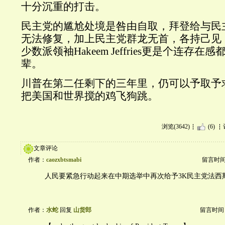
十分沉重的打击。
民主党的尴尬处境是咎由自取，拜登给与民
无法修复，加上民主党群龙无首，各持己见
少数派领袖Hakeem Jeffries更是个连存
辈。
川普在第二任剩下的三年里，仍可以予取予
把美国和世界搅的鸡飞狗跳。
浏览(3642)
(6)
文章评论
作者：
caozxbtsmabi
留言时间：2
人民要紧急行动起来在中期选举中再次给予3K民主党法西
作者：
水蛇
回复
山货郎
留言时间：20