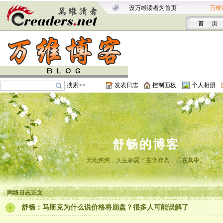
设万维读者为首页
万维
首 页
搜索>>
发表日志
控制面板
个人相册
舒畅的博客
天地悠悠，人生朝露；去伪存真，乐在其中。
网络日志正文
舒畅：马斯克为什么说价格将崩盘？很多人可能误解了