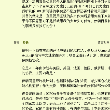
以这一次川普是动真的今天的最新消息政府刚刚下令对伊
击轰炸了85个目标这个力度比以前的2月28号打击的力度
我听到的BBC新闻讲的事实是不是这样还要对看明天国际
川普的做法是一直重视用坚强的实力作为后盾用你坐下来
果你不同意那对不起我就用我的大拳头对付你。伊朗目前
的弱者只有挨打的份！
作者：
舒畅
留言时间：20
说明一下我在前面的评论中提到的JCPOA，是Joint Comprehensi
Action的缩写中文通常翻译为：联合全面行动计划，也就是大
伊朗核协议。
它是2015年由伊朗与美国、英国、法国、德国、俄罗斯、
的协议。主要内容是：
伊朗同意限制核计划，包括限制浓缩铀浓度、减少离心机
能机构监督；作为交换，美国和国际社会逐步解除部分经
但关键问题是：JCPOA并没有要求伊朗彻底弃核，也没有
何地点、任何情况下”都可以无条件核查。作为一个多国参
个国家加上欧盟，表面上花了很多力气，结果出台了这样
的协议。它的产生有特种原因：有的参与国出于本身国家