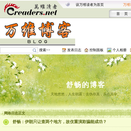
设万维读者为首页
万维
首 页
搜索>>
发表日志
控制面板
个人相册
舒畅的博客
天地悠悠，人生朝露；去伪存真，乐在其中。
网络日志正文
舒畅：伊朗只让查两个地方，故伎重演欺骗能成功？