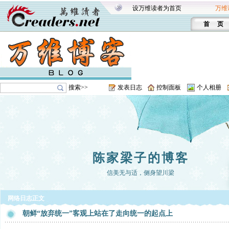
设万维读者为首页
万维
首 页
搜索>>
发表日志
控制面板
个人相册
陈家梁子的博客
信美无与适，侧身望川梁
网络日志正文
朝鲜“放弃统一”客观上站在了走向统一的起点上