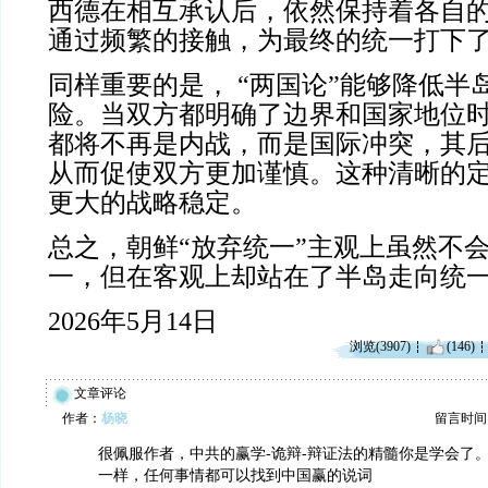
西德在相互承认后，依然保持着各自
通过频繁的接触，为最终的统一打下
同样重要的是， “两国论”能够降低半
险。当双方都明确了边界和国家地位
都将不再是内战，而是国际冲突，其
从而促使双方更加谨慎。这种清晰的
更大的战略稳定。
总之，朝鲜“放弃统一”主观上虽然不
一，但在客观上却站在了半岛走向统
2026年5月14日
浏览(3907)
(146)
文章评论
作者：
杨晓
留言时间：20
很佩服作者，中共的赢学-诡辩-辩证法的精髓你是学会了
一样，任何事情都可以找到中国赢的说词