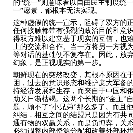
的“统一”则意味着以自由民主制度统
一”愿景，都根本无法实现。
这种虚假的统一宣示，阻碍了双方的
任何接触都带有强烈的政治目的和意
得双方难以建立基于现实的互信，也
上的交流和合作。当一方将另一方视
等对话的基础便不复存在。因此，放
幻象，是正视现实的第一步。
朝鲜现在的突然改变，其根本原因在
困，过去的意识形态和维护庞大军备
持经济发展和生存，而来自于中国和
助又日渐枯竭。这两个长期的“金主”
题，顾不了“小兄弟”那么多了。而且
纠结，相互之间的结盟只是因为有共
通有物的双赢关系，而是负博弈，关
必须调整内部资源分配和改善外部环