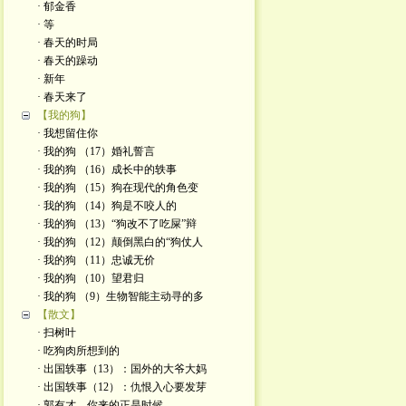
· 郁金香
· 等
· 春天的时局
· 春天的躁动
· 新年
· 春天来了
【我的狗】
· 我想留住你
· 我的狗 （17）婚礼誓言
· 我的狗 （16）成长中的轶事
· 我的狗 （15）狗在现代的角色变
· 我的狗 （14）狗是不咬人的
· 我的狗 （13）“狗改不了吃屎”辩
· 我的狗 （12）颠倒黑白的“狗仗人
· 我的狗 （11）忠诚无价
· 我的狗 （10）望君归
· 我的狗 （9）生物智能主动寻的多
【散文】
· 扫树叶
· 吃狗肉所想到的
· 出国轶事（13）：国外的大爷大妈
· 出国轶事（12）：仇恨入心要发芽
· 郭有才，你来的正是时候