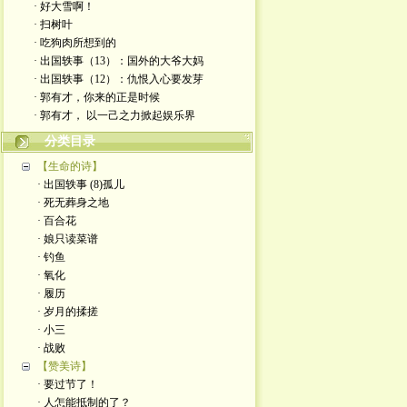
· 好大雪啊！
· 扫树叶
· 吃狗肉所想到的
· 出国轶事（13）：国外的大爷大妈
· 出国轶事（12）：仇恨入心要发芽
· 郭有才，你来的正是时候
· 郭有才， 以一己之力掀起娱乐界
分类目录
【生命的诗】
· 出国轶事 (8)孤儿
· 死无葬身之地
· 百合花
· 娘只读菜谱
· 钓鱼
· 氧化
· 履历
· 岁月的揉搓
· 小三
· 战败
【赞美诗】
· 要过节了！
· 人怎能抵制的了？