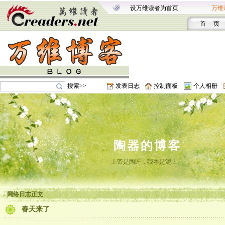
设万维读者为首页
万维
首 页
搜索>>
发表日志
控制面板
个人相册
陶器的博客
上帝是陶匠，我本是泥土。
网络日志正文
春天来了