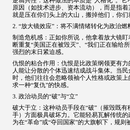
逻辑共性：这种做法的本质是“人格化”。它
原因（如技术进步、资本流动），而是指着
就是压在你们头上的大山，搬掉他们，你们
2. “放大镜效应”：将不满情绪转化为政治燃
制造危机感：正如你所说，他拿着放大镜盯
断重复“美国正在被毁灭”、“我们正在输给
强烈的末日紧迫感。
仇恨的粘合作用：仇恨是比政策纲领更有力
人能让分散的个体迅速结成战斗集体。当民
时，他们往往会忽略领袖个人性格或政策上
求一种“复仇”的快感。
3. 政治动员的“破”与“立”
破大于立：这种动员手段在“破”（摧毁既有
手）方面极具破坏力。它能轻易瓦解传统的
为在“革命”或“夺回国家”的大旗帜下，规则