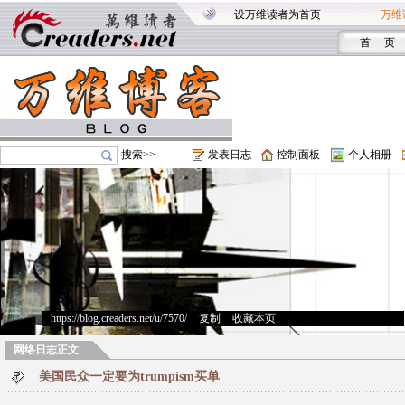
设万维读者为首页
万维
首 页
搜索>>
发表日志
控制面板
个人相册
https://blog.creaders.net/u/7570/
>
复制
>
收藏本页
网络日志正文
美国民众一定要为trumpism买单