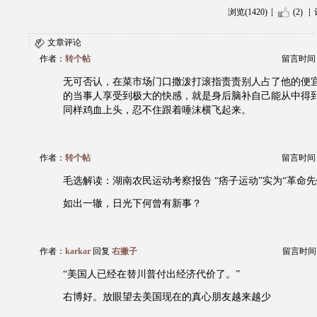
浏览(1420)
(2)
文章评论
作者：
转个帖
留言时间：20
无可否认，在菜市场门口撒泼打滚指责责别人占了他的便
的当事人享受到极大的快感，就是身后脑补自己能从中得
同样鸡血上头，忍不住跟着唾沫横飞起来。
作者：
转个帖
留言时间：20
毛选解读：湖南农民运动考察报告 “痞子运动”实为“革命先
如出一辙，日光下何曾有新事？
作者：
karkar
回复
右撇子
留言时间：20
“美国人已经在替川普付出经济代价了。”
右博好。放眼望去美国现在的真心朋友越来越少