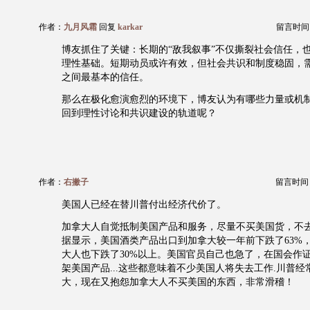
作者：
九月风霜
回复
karkar
留言时间：20
博友抓住了关键：长期的“敌我叙事”不仅撕裂社会信任，
理性基础。短期动员或许有效，但社会共识和制度稳固，
之间最基本的信任。
那么在极化愈演愈烈的环境下，博友认为有哪些力量或机
回到理性讨论和共识建设的轨道呢？
作者：
右撇子
留言时间：20
美国人已经在替川普付出经济代价了。
加拿大人自觉抵制美国产品和服务，尽量不买美国货，不
据显示，美国酒类产品出口到加拿大较一年前下跌了63%
大人也下跌了30%以上。美国官员自己也急了，在国会作
架美国产品...这些都意味着不少美国人将失去工作.川普
大，现在又抱怨加拿大人不买美国的东西，非常滑稽！