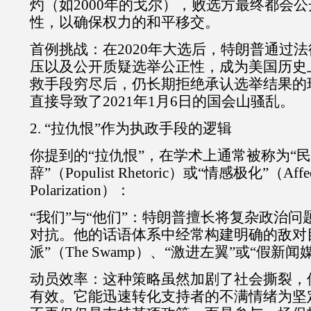
灼（如2000年的戈尔），败选方最终都会
性，以确保权力的和平移交。
首例挑战：在2020年大选后，特朗普通过
压以及公开质疑选举公正性，成为美国历史
救手段穷尽后，仍长期拒绝承认选举结果的
直接导致了2021年1月6日的国会山骚乱。
2. “拉仇恨”作为执政手段的逻辑
你提到的“拉仇恨”，在学术上通常被称为“
辞”（Populist Rhetoric）或“情感极化”（Affec
Polarization）：
“我们”与“他们”：特朗普擅长将复杂政治
对抗。他的话语体系中经常构建明确的敌对
派”（The Swamp）、“激进左翼”或“假新闻
动员效率：这种策略虽然加剧了社会撕裂，
有效。它能迅速转化支持者的不满情绪为坚