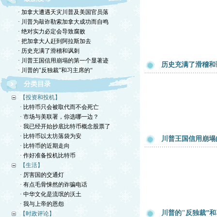
· 加拿大遭遇天灾川普及美国官员落
· 川普为敲诈勒索加拿大成功而自鸣
· 绝对实力必定会导致腐败
· 把加拿大人赶到阿拉斯加去
· 历史充满了滑稽和讽刺
· 川普王国信用崩塌的第一个显著迹
历史充满了滑稽和
· 川普的"反独裁”和习主席的“
分类目录
【投资和投机】
· 比特币只会被取代而不会死亡
· 市场与美联署，你选哪一边？
· 我已经开始抄底比特币概念股票了
· 比特币以太坊落袋为安
川普王国信用崩塌
· 比特币的近期走向
· 作好准备投机比特币
【生活】
· 厉害国的交通灯
· 有点毛骨悚然的诈骗电话
· 中华文化是流氓的沃土
· 我与上帝的恩怨
川普的"反独裁”和
【时政评论】