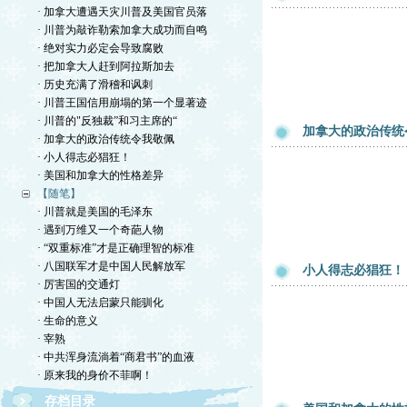
· 加拿大遭遇天灾川普及美国官员落
· 川普为敲诈勒索加拿大成功而自鸣
· 绝对实力必定会导致腐败
· 把加拿大人赶到阿拉斯加去
· 历史充满了滑稽和讽刺
· 川普王国信用崩塌的第一个显著迹
· 川普的"反独裁”和习主席的“
加拿大的政治传统
· 加拿大的政治传统令我敬佩
· 小人得志必猖狂！
· 美国和加拿大的性格差异
【随笔】
· 川普就是美国的毛泽东
· 遇到万维又一个奇葩人物
· “双重标准”才是正确理智的标准
· 八国联军才是中国人民解放军
小人得志必猖狂！
· 厉害国的交通灯
· 中国人无法启蒙只能驯化
· 生命的意义
· 宰熟
· 中共浑身流淌着“商君书”的血液
· 原来我的身价不菲啊！
存档目录