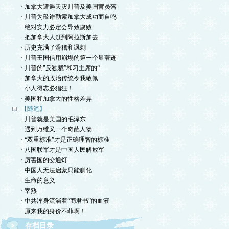
· 加拿大遭遇天灾川普及美国官员落
· 川普为敲诈勒索加拿大成功而自鸣
· 绝对实力必定会导致腐败
· 把加拿大人赶到阿拉斯加去
· 历史充满了滑稽和讽刺
· 川普王国信用崩塌的第一个显著迹
· 川普的"反独裁”和习主席的“
· 加拿大的政治传统令我敬佩
· 小人得志必猖狂！
· 美国和加拿大的性格差异
【随笔】
· 川普就是美国的毛泽东
· 遇到万维又一个奇葩人物
· “双重标准”才是正确理智的标准
· 八国联军才是中国人民解放军
· 厉害国的交通灯
· 中国人无法启蒙只能驯化
· 生命的意义
· 宰熟
· 中共浑身流淌着“商君书”的血液
· 原来我的身价不菲啊！
存档目录