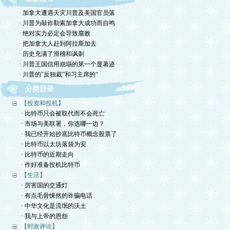
· 加拿大遭遇天灾川普及美国官员落
· 川普为敲诈勒索加拿大成功而自鸣
· 绝对实力必定会导致腐败
· 把加拿大人赶到阿拉斯加去
· 历史充满了滑稽和讽刺
· 川普王国信用崩塌的第一个显著迹
· 川普的"反独裁”和习主席的“
分类目录
【投资和投机】
· 比特币只会被取代而不会死亡
· 市场与美联署，你选哪一边？
· 我已经开始抄底比特币概念股票了
· 比特币以太坊落袋为安
· 比特币的近期走向
· 作好准备投机比特币
【生活】
· 厉害国的交通灯
· 有点毛骨悚然的诈骗电话
· 中华文化是流氓的沃土
· 我与上帝的恩怨
【时政评论】