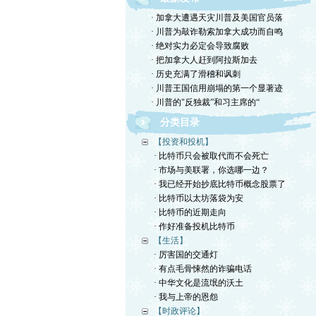
· 加拿大遭遇天灾川普及美国官员落
· 川普为敲诈勒索加拿大成功而自鸣
· 绝对实力必定会导致腐败
· 把加拿大人赶到阿拉斯加去
· 历史充满了滑稽和讽刺
· 川普王国信用崩塌的第一个显著迹
· 川普的"反独裁”和习主席的“
分类目录
【投资和投机】
· 比特币只会被取代而不会死亡
· 市场与美联署，你选哪一边？
· 我已经开始抄底比特币概念股票了
· 比特币以太坊落袋为安
· 比特币的近期走向
· 作好准备投机比特币
【生活】
· 厉害国的交通灯
· 有点毛骨悚然的诈骗电话
· 中华文化是流氓的沃土
· 我与上帝的恩怨
【时政评论】