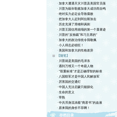
· 加拿大遭遇天灾川普及美国官员落
· 川普为敲诈勒索加拿大成功而自鸣
· 绝对实力必定会导致腐败
· 把加拿大人赶到阿拉斯加去
· 历史充满了滑稽和讽刺
· 川普王国信用崩塌的第一个显著迹
· 川普的"反独裁”和习主席的“
· 加拿大的政治传统令我敬佩
· 小人得志必猖狂！
· 美国和加拿大的性格差异
【随笔】
· 川普就是美国的毛泽东
· 遇到万维又一个奇葩人物
· “双重标准”才是正确理智的标准
· 八国联军才是中国人民解放军
· 厉害国的交通灯
· 中国人无法启蒙只能驯化
· 生命的意义
· 宰熟
· 中共浑身流淌着“商君书”的血液
· 原来我的身价不菲啊！
存档目录