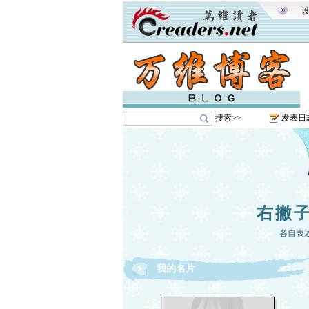
搜索>>
发表日
右撇
各自表
我的名片