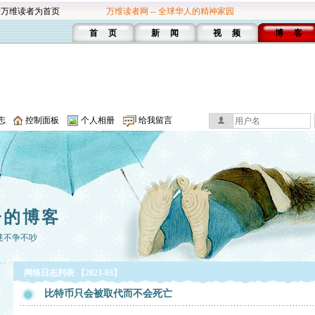
设万维读者为首页
万维读者网 -- 全球华人的精神家园
首 页
新 闻
视 频
博 客
志
控制面板
个人相册
给我留言
子的博客
述不争不吵
网络日志列表 【2023-03】
比特币只会被取代而不会死亡