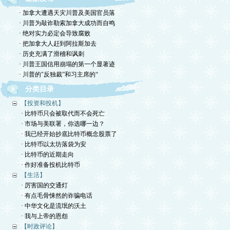
· 加拿大遭遇天灾川普及美国官员落
· 川普为敲诈勒索加拿大成功而自鸣
· 绝对实力必定会导致腐败
· 把加拿大人赶到阿拉斯加去
· 历史充满了滑稽和讽刺
· 川普王国信用崩塌的第一个显著迹
· 川普的"反独裁”和习主席的“
分类目录
【投资和投机】
· 比特币只会被取代而不会死亡
· 市场与美联署，你选哪一边？
· 我已经开始抄底比特币概念股票了
· 比特币以太坊落袋为安
· 比特币的近期走向
· 作好准备投机比特币
【生活】
· 厉害国的交通灯
· 有点毛骨悚然的诈骗电话
· 中华文化是流氓的沃土
· 我与上帝的恩怨
【时政评论】