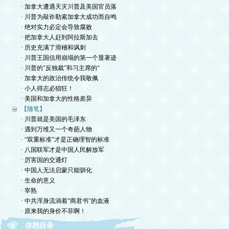
· 加拿大遭遇天灾川普及美国官员落
· 川普为敲诈勒索加拿大成功而自鸣
· 绝对实力必定会导致腐败
· 把加拿大人赶到阿拉斯加去
· 历史充满了滑稽和讽刺
· 川普王国信用崩塌的第一个显著迹
· 川普的"反独裁”和习主席的“
· 加拿大的政治传统令我敬佩
· 小人得志必猖狂！
· 美国和加拿大的性格差异
【随笔】
· 川普就是美国的毛泽东
· 遇到万维又一个奇葩人物
· “双重标准”才是正确理智的标准
· 八国联军才是中国人民解放军
· 厉害国的交通灯
· 中国人无法启蒙只能驯化
· 生命的意义
· 宰熟
· 中共浑身流淌着“商君书”的血液
· 原来我的身价不菲啊！
存档目录