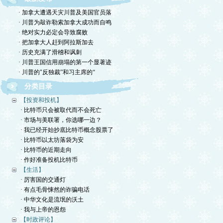
· 加拿大遭遇天灾川普及美国官员落
· 川普为敲诈勒索加拿大成功而自鸣
· 绝对实力必定会导致腐败
· 把加拿大人赶到阿拉斯加去
· 历史充满了滑稽和讽刺
· 川普王国信用崩塌的第一个显著迹
· 川普的"反独裁”和习主席的“
分类目录
【投资和投机】
· 比特币只会被取代而不会死亡
· 市场与美联署，你选哪一边？
· 我已经开始抄底比特币概念股票了
· 比特币以太坊落袋为安
· 比特币的近期走向
· 作好准备投机比特币
【生活】
· 厉害国的交通灯
· 有点毛骨悚然的诈骗电话
· 中华文化是流氓的沃土
· 我与上帝的恩怨
【时政评论】