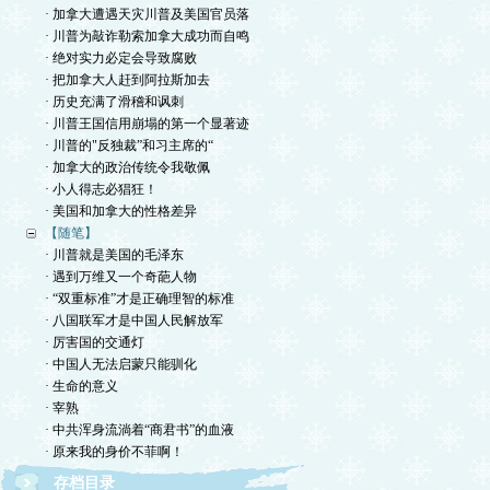
· 加拿大遭遇天灾川普及美国官员落
· 川普为敲诈勒索加拿大成功而自鸣
· 绝对实力必定会导致腐败
· 把加拿大人赶到阿拉斯加去
· 历史充满了滑稽和讽刺
· 川普王国信用崩塌的第一个显著迹
· 川普的"反独裁”和习主席的“
· 加拿大的政治传统令我敬佩
· 小人得志必猖狂！
· 美国和加拿大的性格差异
【随笔】
· 川普就是美国的毛泽东
· 遇到万维又一个奇葩人物
· “双重标准”才是正确理智的标准
· 八国联军才是中国人民解放军
· 厉害国的交通灯
· 中国人无法启蒙只能驯化
· 生命的意义
· 宰熟
· 中共浑身流淌着“商君书”的血液
· 原来我的身价不菲啊！
存档目录