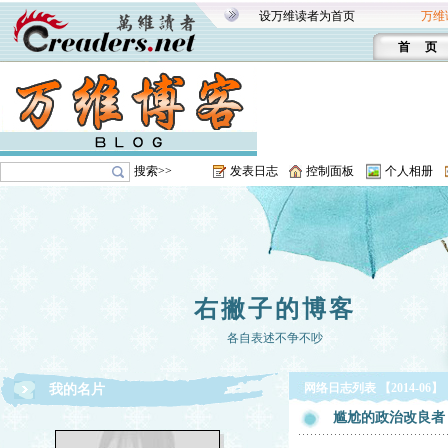
设万维读者为首页
万维
首 页
搜索>>
发表日志
控制面板
个人相册
右撇子的博客
各自表述不争不吵
网络日志列表 【2014-06】
我的名片
尴尬的政治改良者