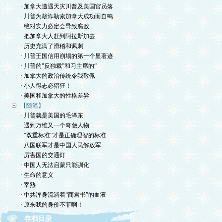
· 加拿大遭遇天灾川普及美国官员落
· 川普为敲诈勒索加拿大成功而自鸣
· 绝对实力必定会导致腐败
· 把加拿大人赶到阿拉斯加去
· 历史充满了滑稽和讽刺
· 川普王国信用崩塌的第一个显著迹
· 川普的"反独裁”和习主席的“
· 加拿大的政治传统令我敬佩
· 小人得志必猖狂！
· 美国和加拿大的性格差异
【随笔】
· 川普就是美国的毛泽东
· 遇到万维又一个奇葩人物
· “双重标准”才是正确理智的标准
· 八国联军才是中国人民解放军
· 厉害国的交通灯
· 中国人无法启蒙只能驯化
· 生命的意义
· 宰熟
· 中共浑身流淌着“商君书”的血液
· 原来我的身价不菲啊！
存档目录