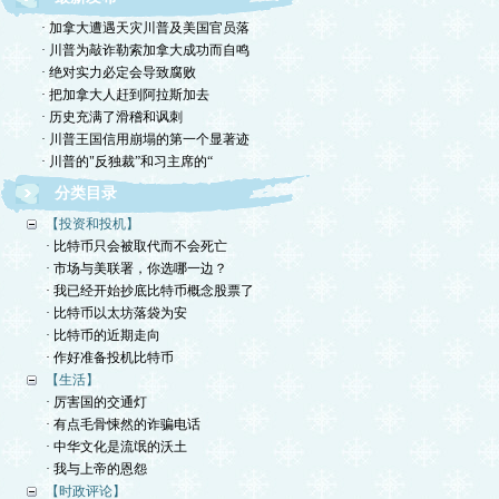
· 加拿大遭遇天灾川普及美国官员落
· 川普为敲诈勒索加拿大成功而自鸣
· 绝对实力必定会导致腐败
· 把加拿大人赶到阿拉斯加去
· 历史充满了滑稽和讽刺
· 川普王国信用崩塌的第一个显著迹
· 川普的"反独裁”和习主席的“
分类目录
【投资和投机】
· 比特币只会被取代而不会死亡
· 市场与美联署，你选哪一边？
· 我已经开始抄底比特币概念股票了
· 比特币以太坊落袋为安
· 比特币的近期走向
· 作好准备投机比特币
【生活】
· 厉害国的交通灯
· 有点毛骨悚然的诈骗电话
· 中华文化是流氓的沃土
· 我与上帝的恩怨
【时政评论】