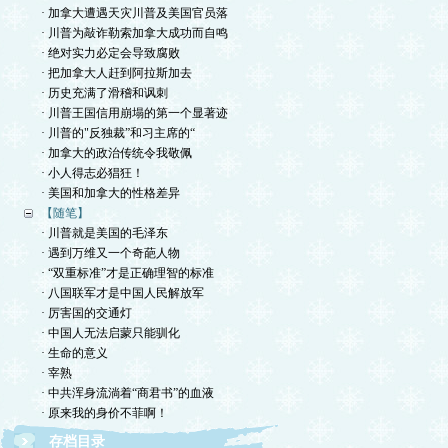
· 加拿大遭遇天灾川普及美国官员落
· 川普为敲诈勒索加拿大成功而自鸣
· 绝对实力必定会导致腐败
· 把加拿大人赶到阿拉斯加去
· 历史充满了滑稽和讽刺
· 川普王国信用崩塌的第一个显著迹
· 川普的"反独裁”和习主席的“
· 加拿大的政治传统令我敬佩
· 小人得志必猖狂！
· 美国和加拿大的性格差异
【随笔】
· 川普就是美国的毛泽东
· 遇到万维又一个奇葩人物
· “双重标准”才是正确理智的标准
· 八国联军才是中国人民解放军
· 厉害国的交通灯
· 中国人无法启蒙只能驯化
· 生命的意义
· 宰熟
· 中共浑身流淌着“商君书”的血液
· 原来我的身价不菲啊！
存档目录