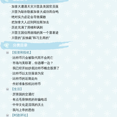
· 加拿大遭遇天灾川普及美国官员落
· 川普为敲诈勒索加拿大成功而自鸣
· 绝对实力必定会导致腐败
· 把加拿大人赶到阿拉斯加去
· 历史充满了滑稽和讽刺
· 川普王国信用崩塌的第一个显著迹
· 川普的"反独裁”和习主席的“
分类目录
【投资和投机】
· 比特币只会被取代而不会死亡
· 市场与美联署，你选哪一边？
· 我已经开始抄底比特币概念股票了
· 比特币以太坊落袋为安
· 比特币的近期走向
· 作好准备投机比特币
【生活】
· 厉害国的交通灯
· 有点毛骨悚然的诈骗电话
· 中华文化是流氓的沃土
· 我与上帝的恩怨
【时政评论】