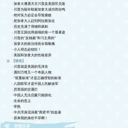
· 加拿大遭遇天灾川普及美国官员落
· 川普为敲诈勒索加拿大成功而自鸣
· 绝对实力必定会导致腐败
· 把加拿大人赶到阿拉斯加去
· 历史充满了滑稽和讽刺
· 川普王国信用崩塌的第一个显著迹
· 川普的"反独裁”和习主席的“
· 加拿大的政治传统令我敬佩
· 小人得志必猖狂！
· 美国和加拿大的性格差异
【随笔】
· 川普就是美国的毛泽东
· 遇到万维又一个奇葩人物
· “双重标准”才是正确理智的标准
· 八国联军才是中国人民解放军
· 厉害国的交通灯
· 中国人无法启蒙只能驯化
· 生命的意义
· 宰熟
· 中共浑身流淌着“商君书”的血液
· 原来我的身价不菲啊！
存档目录