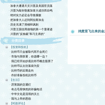
· 加拿大遭遇天灾川普及美国官员落
· 川普为敲诈勒索加拿大成功而自鸣
· 绝对实力必定会导致腐败
· 把加拿大人赶到阿拉斯加去
· 历史充满了滑稽和讽刺
· 川普王国信用崩塌的第一个显著迹
鸡窝里飞出来的金
· 川普的"反独裁”和习主席的“
分类目录
【投资和投机】
· 比特币只会被取代而不会死亡
· 市场与美联署，你选哪一边？
· 我已经开始抄底比特币概念股票了
· 比特币以太坊落袋为安
· 比特币的近期走向
· 作好准备投机比特币
【生活】
· 厉害国的交通灯
· 有点毛骨悚然的诈骗电话
· 中华文化是流氓的沃土
· 我与上帝的恩怨
【时政评论】