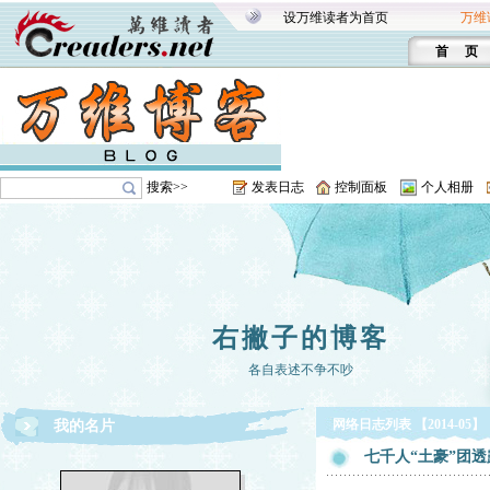
设万维读者为首页
万维
首 页
搜索>>
发表日志
控制面板
个人相册
右撇子的博客
各自表述不争不吵
网络日志列表 【2014-05】
我的名片
七千人“土豪”团