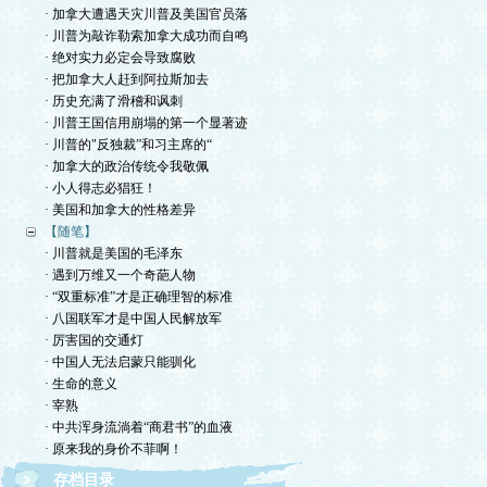
· 加拿大遭遇天灾川普及美国官员落
· 川普为敲诈勒索加拿大成功而自鸣
· 绝对实力必定会导致腐败
· 把加拿大人赶到阿拉斯加去
· 历史充满了滑稽和讽刺
· 川普王国信用崩塌的第一个显著迹
· 川普的"反独裁”和习主席的“
· 加拿大的政治传统令我敬佩
· 小人得志必猖狂！
· 美国和加拿大的性格差异
【随笔】
· 川普就是美国的毛泽东
· 遇到万维又一个奇葩人物
· “双重标准”才是正确理智的标准
· 八国联军才是中国人民解放军
· 厉害国的交通灯
· 中国人无法启蒙只能驯化
· 生命的意义
· 宰熟
· 中共浑身流淌着“商君书”的血液
· 原来我的身价不菲啊！
存档目录