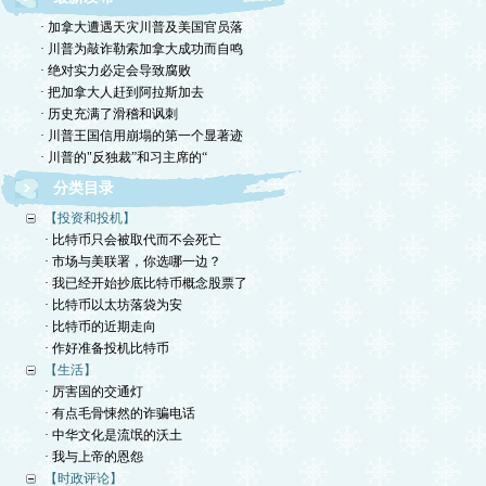
· 加拿大遭遇天灾川普及美国官员落
· 川普为敲诈勒索加拿大成功而自鸣
· 绝对实力必定会导致腐败
· 把加拿大人赶到阿拉斯加去
· 历史充满了滑稽和讽刺
· 川普王国信用崩塌的第一个显著迹
· 川普的"反独裁”和习主席的“
分类目录
【投资和投机】
· 比特币只会被取代而不会死亡
· 市场与美联署，你选哪一边？
· 我已经开始抄底比特币概念股票了
· 比特币以太坊落袋为安
· 比特币的近期走向
· 作好准备投机比特币
【生活】
· 厉害国的交通灯
· 有点毛骨悚然的诈骗电话
· 中华文化是流氓的沃土
· 我与上帝的恩怨
【时政评论】