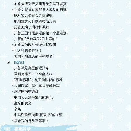
· 加拿大遭遇天灾川普及美国官员落
· 川普为敲诈勒索加拿大成功而自鸣
· 绝对实力必定会导致腐败
· 把加拿大人赶到阿拉斯加去
· 历史充满了滑稽和讽刺
· 川普王国信用崩塌的第一个显著迹
· 川普的"反独裁”和习主席的“
· 加拿大的政治传统令我敬佩
· 小人得志必猖狂！
· 美国和加拿大的性格差异
【随笔】
· 川普就是美国的毛泽东
· 遇到万维又一个奇葩人物
· “双重标准”才是正确理智的标准
· 八国联军才是中国人民解放军
· 厉害国的交通灯
· 中国人无法启蒙只能驯化
· 生命的意义
· 宰熟
· 中共浑身流淌着“商君书”的血液
· 原来我的身价不菲啊！
存档目录