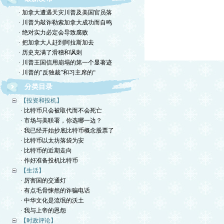
· 加拿大遭遇天灾川普及美国官员落
· 川普为敲诈勒索加拿大成功而自鸣
· 绝对实力必定会导致腐败
· 把加拿大人赶到阿拉斯加去
· 历史充满了滑稽和讽刺
· 川普王国信用崩塌的第一个显著迹
· 川普的"反独裁”和习主席的“
分类目录
【投资和投机】
· 比特币只会被取代而不会死亡
· 市场与美联署，你选哪一边？
· 我已经开始抄底比特币概念股票了
· 比特币以太坊落袋为安
· 比特币的近期走向
· 作好准备投机比特币
【生活】
· 厉害国的交通灯
· 有点毛骨悚然的诈骗电话
· 中华文化是流氓的沃土
· 我与上帝的恩怨
【时政评论】