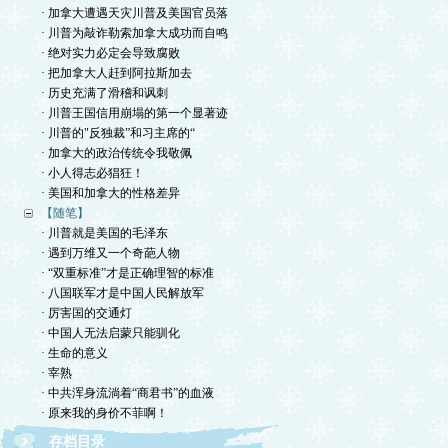
· 加拿大遭遇天灾川普及美国官员落
· 川普为敲诈勒索加拿大成功而自鸣
· 绝对实力必定会导致腐败
· 把加拿大人赶到阿拉斯加去
· 历史充满了滑稽和讽刺
· 川普王国信用崩塌的第一个显著迹
· 川普的"反独裁”和习主席的“
· 加拿大的政治传统令我敬佩
· 小人得志必猖狂！
· 美国和加拿大的性格差异
【随笔】
· 川普就是美国的毛泽东
· 遇到万维又一个奇葩人物
· “双重标准”才是正确理智的标准
· 八国联军才是中国人民解放军
· 厉害国的交通灯
· 中国人无法启蒙只能驯化
· 生命的意义
· 宰熟
· 中共浑身流淌着“商君书”的血液
· 原来我的身价不菲啊！
存档目录