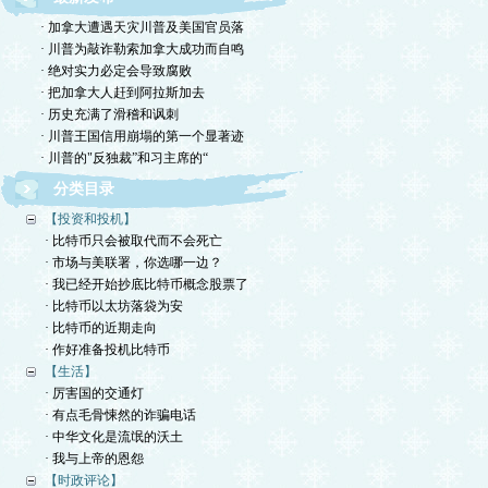
· 加拿大遭遇天灾川普及美国官员落
· 川普为敲诈勒索加拿大成功而自鸣
· 绝对实力必定会导致腐败
· 把加拿大人赶到阿拉斯加去
· 历史充满了滑稽和讽刺
· 川普王国信用崩塌的第一个显著迹
· 川普的"反独裁”和习主席的“
分类目录
【投资和投机】
· 比特币只会被取代而不会死亡
· 市场与美联署，你选哪一边？
· 我已经开始抄底比特币概念股票了
· 比特币以太坊落袋为安
· 比特币的近期走向
· 作好准备投机比特币
【生活】
· 厉害国的交通灯
· 有点毛骨悚然的诈骗电话
· 中华文化是流氓的沃土
· 我与上帝的恩怨
【时政评论】