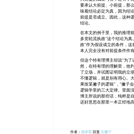
要承认大前提、小前提，那么
味着结论必定为真，因为结
前提是否成立。因此，这种
结论。
在本文的例子里，我的推理前
多党轮流执政”这个结论为真
政”作为假设成立的条件，这
本人完全没有对前提条件作
但这个特有理博主却说“为了
然，在特有理的理解里，他判
了立场，并试图证明我的立
不懂逻辑，就是别有用心。大
果按某撇子的逻辑”，“撇子会
逻辑学里的三大定律。里面
博主所说的那些话，纯粹是
还好意思在那里一本正经地
作者：
南来客
回复
右撇子