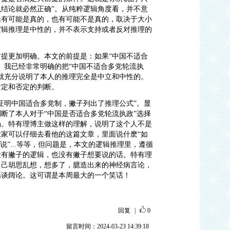
结论就必然正确”。从纯粹逻辑角度看，并不意
论有可能是真的，也有可能不是真的，取决于大小
逻辑推理是中性的，并不表示支持或者反对推理的
提更加明确。本文的前提是：如果“中国不适合
。我已经非常明确的把“中国不适合多党轮流执
就充分说明了本人的推理完全是中立和中性的。
肯定和否定的判断。
证明中国适合多党制，撇子列出了推理公式”。显
断了本人对于“中国是否适合多党轮流执政”选择
场。特有理博主做这样的理解，说明了这个人不是
家可以仔细去看他的这篇文章，里面说什麽“如
说”...等等，但问题是，本文的逻辑推理里，遵循
没有撇子的逻辑，也没有撇子想要说的话。特有理
自己胡思乱想，想多了，臆造出来的神经病言论，
高谈阔论。这可谓是本周最大的一个笑话！
回复
|
0
留言时间：2024-03-23 14:39:18