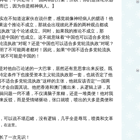
而已，因为你是精神病人。】
实在不知道这家伙在说什麽，感觉就像神经病人的臆语！他
如果这个推论不成立，那就会出现彼此矛盾的两种观点都成
流执政”这个论述成立。同时，如果我的推论不成立，那
能是中国的”也成立。这不就意味着“中国也可以适合多党轮
轮流执政”对呢？还是“中国也可以适合多党轮流执政”对呢？
明了不可能两者都对！因此，如果“中国不适合多党轮流执
”就不可能是中国的！
就是对他自己论述的一大巴掌，居然还有意思拿出来反驳。既
在特定条件下也接受资本主义轮流执政那一套，也就否定了他
国不适合多党轮流执政”这样的主张，他就应该否定“一国两
样才会自圆其说。他把香港和澳门搬出来，从逻辑上讲，其
辑问题一窍不通，不仅满脑子浆糊，还是一堆粪便！他对我
来反驳，而是受情绪驱动，张口就喷，喷出的大多是粪便和
，可以说不堪忍睹，没有逻辑，几乎全是辱骂，喷粪和文革
，
。
在这里
长了一次见识！