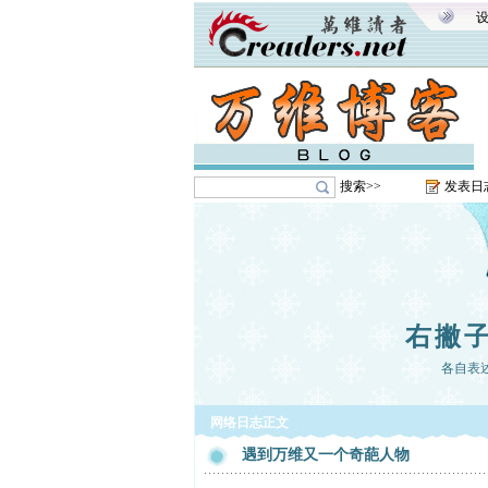
搜索>>
发表日
右撇
各自表
网络日志正文
遇到万维又一个奇葩人物