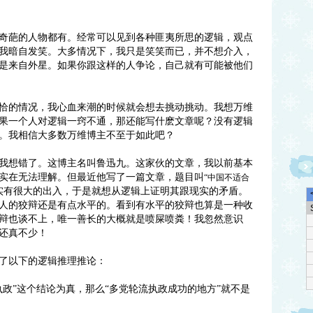
奇葩的人物都有。经常可以见到各种匪夷所思的逻辑，观点
我暗自发笑。大多情况下，我只是笑笑而已，并不想介入，
是来自外星。如果你跟这样的人争论，自己就有可能被他们
恰的情况，我心血来潮的时候就会想去挑动挑动。我想万维
果一个人对逻辑一窍不通，那还能写什麽文章呢？没有逻辑
。我相信大多数万维博主不至于如此吧？
我想错了。这博主名叫鲁迅九。这家伙的文章，我以前基本
实在无法理解。但最近他写了一篇文章，题目叫
“中国不适合
实有很大的出入，于是就想从逻辑上证明其跟现实的矛盾。
人的狡辩还是有点水平的。看到有水平的狡辩也算是一种收
辩也谈不上，唯一善长的大概就是喷屎喷粪！我忽然意识
还真不少！
了以下的逻辑推理推论：
执政”这个结论为真，那么“多党轮流执政成功的地方”就不是