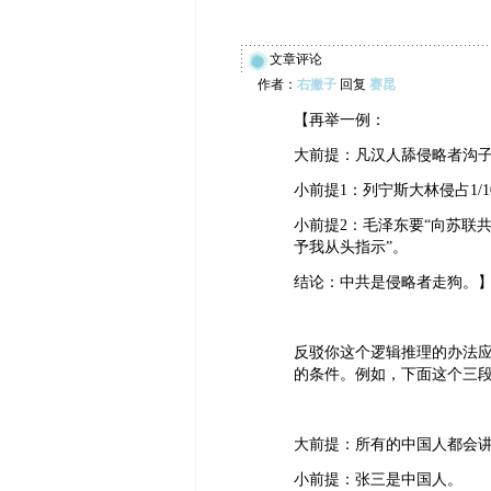
文章评论
作者：
右撇子
回复
赛昆
【再举一例：
大前提：凡汉人舔侵略者沟
小前提1：列宁斯大林侵占1/
小前提2：毛泽东要“向苏联
予我从头指示”。
结论：中共是侵略者走狗。
反驳你这个逻辑推理的办法
的条件。例如，下面这个三
大前提：所有的中国人都会
小前提：张三是中国人。