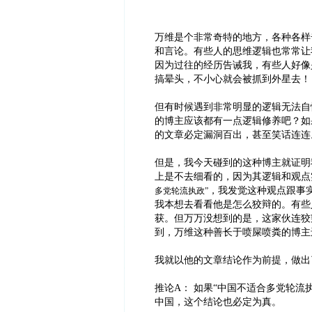
万维是个非常奇特的地方，各种各样
和言论。有些人的思维逻辑也常常让
因为过往的经历告诫我，有些人好像
搞晕头，不小心就会被抓到外星去！
但有时候遇到非常明显的逻辑无法自
的博主应该都有一点逻辑修养吧？如
的文章必定漏洞百出，甚至笑话连连
但是，我今天碰到的这种博主就证明
上是不去细看的，因为其逻辑和观点
，我发觉这种观点跟事
多党轮流执政”
我本想去看看他是怎么狡辩的。有些
获。但万万没想到的是，这家伙连狡
到，万维这种善长于喷屎喷粪的博主
我就以他的文章结论作为前提，做出
推论A： 如果“中国不适合多党轮流
中国，这个结论也必定为真。