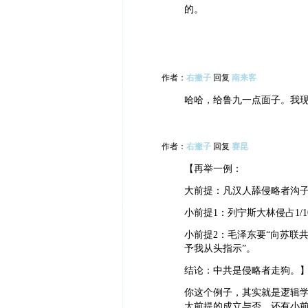
的。
作者：
右撇子
回复
南来客
哈哈，给鲁九一点面子。我
作者：
右撇子
回复
赛昆
【再举一例：
大前提：凡汉人舔侵略者沟
小前提1：列宁斯大林侵占1/
小前提2：毛泽东要“向苏联
予我从头指示”。
结论：中共是侵略者走狗。
你这个例子，其实就是逻辑
大前提的成立与否，还有小前