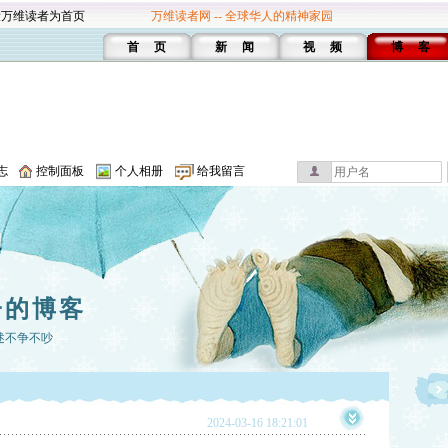
设万维读者为首页
万维读者网 -- 全球华人的精神家园
首 页
新 闻
视 频
博 客
志
控制面板
个人相册
给我留言
子的博客
述不争不吵
2024-03-16 18:21:01