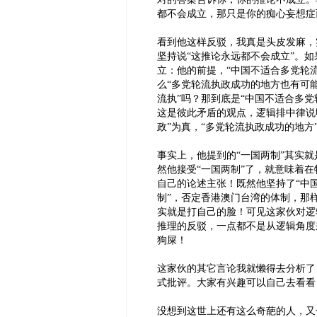
都不会成立，那只是你的痴心妄想症
看到他这样反驳，我真是头皮发麻，
坚持说“这推论永远都不会成立”。
立：他的前提，“中国不适合多党轮
么“多党轮流执政成功的地方也有可
流执”吗？那到底是“中国不适合多党
这是彼此矛盾的观点，逻辑排中律说
政”为真，“多党轮流执政成功的地方
事实上，他提到的“一国两制”其实
然他接受“一国两制”了，就意味着
自己的论述主张！既然他坚持了“中
制”，否定香港澳门台湾的体制，那
实就是打自己的脸！可见这家伙对逻
推理的反驳，一点都不是从逻辑角度
狗屎！
这家伙的其它言论我就懒得去分析了
式批评。大家有兴趣可以自己去看看
没想到这世上还有这么奇葩的人，又