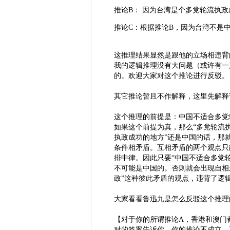
推论B： 因为台湾是个多党轮流执
推论C：根据推论B，因为台湾不是
这推理结果显然是跟他的立场相违背
我的逻辑推理没有大问题（或许有一
的。欢迎大家对这个推论进行反驳。
其它推论暂且不作解释，这里先解释
这个推理的前提是：中国不适合多党
如果这个前提为真，那么“多党轮流
执政成功的地方”还是中国的话，那
条件相矛盾。互相矛盾的两个观点只
排中律。因此只要“中国不适合多党轮
不可能是中国的。否则就会出现自相
政”这种彼此矛盾的观点，违背了逻
大家看看鲁迅九是怎么反驳这个推理
【对于你的所谓推论A，香港和澳门
对的答案告诉你，你的推论不成立。