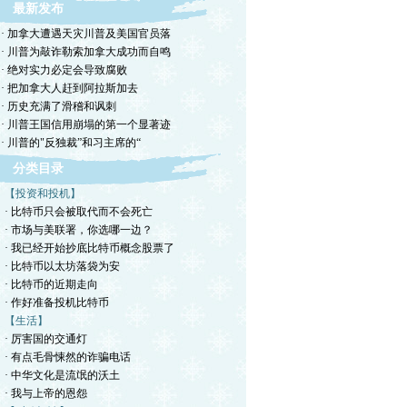
最新发布
· 加拿大遭遇天灾川普及美国官员落
· 川普为敲诈勒索加拿大成功而自鸣
· 绝对实力必定会导致腐败
· 把加拿大人赶到阿拉斯加去
· 历史充满了滑稽和讽刺
· 川普王国信用崩塌的第一个显著迹
· 川普的"反独裁”和习主席的“
分类目录
【投资和投机】
· 比特币只会被取代而不会死亡
· 市场与美联署，你选哪一边？
· 我已经开始抄底比特币概念股票了
· 比特币以太坊落袋为安
· 比特币的近期走向
· 作好准备投机比特币
【生活】
· 厉害国的交通灯
· 有点毛骨悚然的诈骗电话
· 中华文化是流氓的沃土
· 我与上帝的恩怨