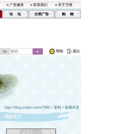
广告服务
联系我们
关于万维
论 坛
分类广告
购 物
帮助
退出
https://blog.creaders.net/u/7046/
>
复制
>
收藏本页
我的名片