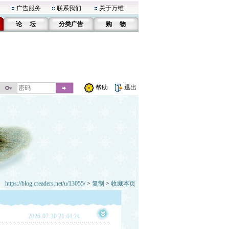
广告服务
联系我们
关于万维
论 坛
分类广告
购 物
帮助
退出
https://blog.creaders.net/u/13055/
>
复制
>
收藏本页
2026-07-30 21:44:24