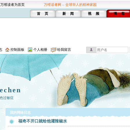
设万维读者为首页
万维读者网 -- 全球华人的精神家园
首 页
新 闻
视 频
博 客
志
控制面板
个人相册
给我留言
echen
色过敏症
我的网络日志
福奇不开口就给他灌辣椒水