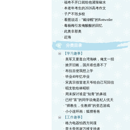
· 福奇不开口就给他灌辣椒水
· 本老年考生的2026高考作文
· 子产不毁乡校
· 看图说话：“戴绿帽”的Rottweiler
· 毒杨梅引发俺酸酸的回忆
· 此奥非那奥
· 赶海
分类目录
【学习趣事】
· 美军又要逛台湾海峡，俺支一招
· 掀开旧账，国共谁也香不了
· 布拉吉使我想上学
· 毕业40年忆毕业
· 宋真宗假冒老天爷给自己写回信
· 唱支歌给林昭听
· 周末探讨谁是“知青”的鼻祖
· 已经“富”的同学说俺是杞人忧天
· “师教生，生教师”的变态游戏
· 小小连环画：狐狸爸爸
【工作趣事】
· 格力电器怕西方间谍
· 普大帝答谢万维支持者