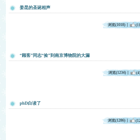
姜昆的圣诞相声
浏览(1018)
(1
“顾客”同志“捡”到南京博物院的大漏
浏览(1234)
(4
phD白读了
浏览(1286)
(1