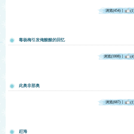
浏览(454)
(1
毒杨梅引发俺酸酸的回忆
浏览(1008)
(4
此奥非那奥
浏览(687)
(1
赶海