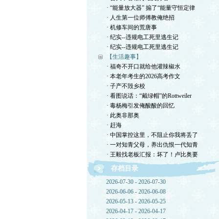
· “能量放大器” 搧了“能量守恒定律
· 人生第一位师傅教俺绝招
· 机修车间的荒唐事
· 纪实--违规电工死里逃生记
· 纪实--违规电工死里逃生记
【生活趣事】
· 福奇不开口就给他灌辣椒水
· 本老年考生的2026高考作文
· 子产不毁乡校
· 看图说话：“戴绿帽”的Rottweiler
· 毒杨梅引发俺酸酸的回忆
· 此奥非那奥
· 赶海
· 中国掌控这里，不阻止你我将丢了
· 一对知青父母，养出仇恨一代知青
· 王毅找老板汇报：坏了！卢比奥要
存档目录
2026-07-30 - 2026-07-30
2026-06-06 - 2026-06-08
2026-05-13 - 2026-05-25
2026-04-17 - 2026-04-17