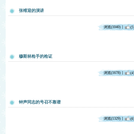
张维迎的演讲
浏览(1040)
(5
穆斯林枪手的枪证
浏览(1678)
(4
钟声同志的号召不靠谱
浏览(1329)
(6