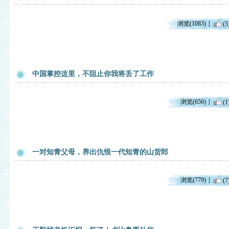
浏览(1083)
(5
中国掌控这里，不阻止你我将丢了工作
浏览(656)
(1
一对知青父母，养出仇恨一代知青的山货郎
浏览(779)
(7