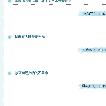
王毅找老板汇报：坏了！卢比奥要赴华
浏览(754)
(3
邱毅在大陆失宠招祸
浏览(964)
(11
故宫南迁文物的不同命
浏览(1121)
(5