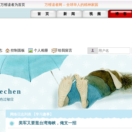
设万维读者为首页
万维读者网 -- 全球华人的精神家园
首 页
新 闻
视 频
博 客
志
控制面板
个人相册
给我留言
echen
色过敏症
网络日志列表 【学习趣事】
美军又要逛台湾海峡，俺支一招