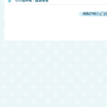
小小连环画：狐狸爸爸
浏览(2746)
(5