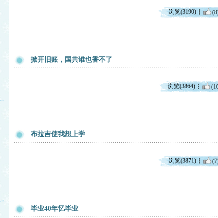
浏览(3190)
(8
掀开旧账，国共谁也香不了
浏览(3864)
(1
布拉吉使我想上学
浏览(3871)
(7
毕业40年忆毕业