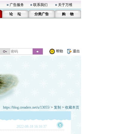
广告服务
联系我们
关于万维
论 坛
分类广告
购 物
帮助
退出
https://blog.creaders.net/u/13055/
>
复制
>
收藏本页
2022-08-18 16:16:37