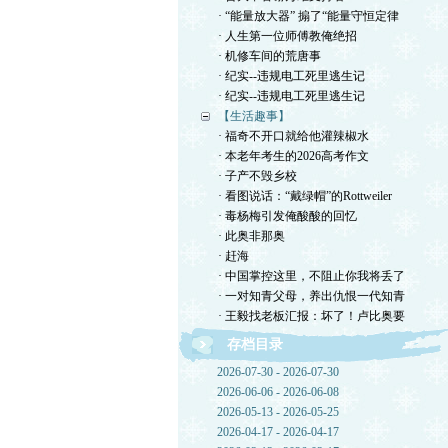
· “能量放大器” 搧了“能量守恒定律
· 人生第一位师傅教俺绝招
· 机修车间的荒唐事
· 纪实--违规电工死里逃生记
· 纪实--违规电工死里逃生记
【生活趣事】
· 福奇不开口就给他灌辣椒水
· 本老年考生的2026高考作文
· 子产不毁乡校
· 看图说话：“戴绿帽”的Rottweiler
· 毒杨梅引发俺酸酸的回忆
· 此奥非那奥
· 赶海
· 中国掌控这里，不阻止你我将丢了
· 一对知青父母，养出仇恨一代知青
· 王毅找老板汇报：坏了！卢比奥要
存档目录
2026-07-30 - 2026-07-30
2026-06-06 - 2026-06-08
2026-05-13 - 2026-05-25
2026-04-17 - 2026-04-17