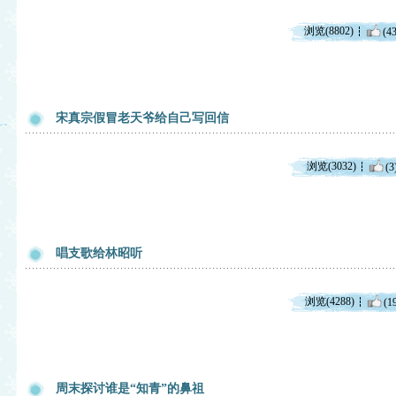
浏览(8802)
(43
宋真宗假冒老天爷给自己写回信
浏览(3032)
(3
唱支歌给林昭听
浏览(4288)
(1
周末探讨谁是“知青”的鼻祖