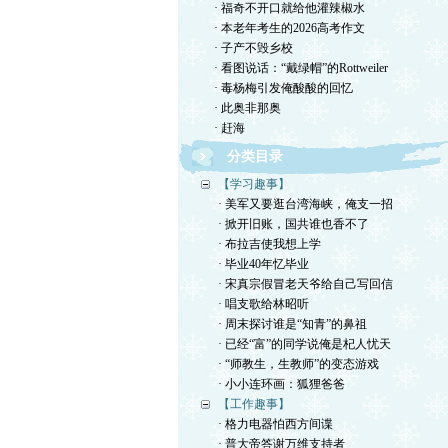
· 福奇不开口就给他灌辣椒水
· 本老年考生的2026高考作文
· 子产不毁乡校
· 看图说话：“戴绿帽”的Rottweiler
· 毒杨梅引发俺酸酸的回忆
· 此奥非那奥
· 赶海
分类目录
【学习趣事】
· 美军又要逛台湾海峡，俺支一招
· 掀开旧账，国共谁也香不了
· 布拉吉使我想上学
· 毕业40年忆毕业
· 宋真宗假冒老天爷给自己写回信
· 唱支歌给林昭听
· 周末探讨谁是“知青”的鼻祖
· 已经“富”的同学说俺是杞人忧天
· “师教生，生教师”的变态游戏
· 小小连环画：狐狸爸爸
【工作趣事】
· 格力电器怕西方间谍
· 普大帝答谢万维支持者