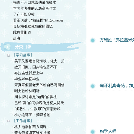
· 福奇不开口就给他灌辣椒水
· 本老年考生的2026高考作文
· 子产不毁乡校
· 看图说话：“戴绿帽”的Rottweiler
· 毒杨梅引发俺酸酸的回忆
· 此奥非那奥
· 赶海
万维姓 “弗拉基米
分类目录
【学习趣事】
· 美军又要逛台湾海峡，俺支一招
· 掀开旧账，国共谁也香不了
· 布拉吉使我想上学
· 毕业40年忆毕业
· 宋真宗假冒老天爷给自己写回信
匈牙利真奇葩，加
· 唱支歌给林昭听
· 周末探讨谁是“知青”的鼻祖
· 已经“富”的同学说俺是杞人忧天
· “师教生，生教师”的变态游戏
· 小小连环画：狐狸爸爸
【工作趣事】
· 格力电器怕西方间谍
狗学人样
· 普大帝答谢万维支持者