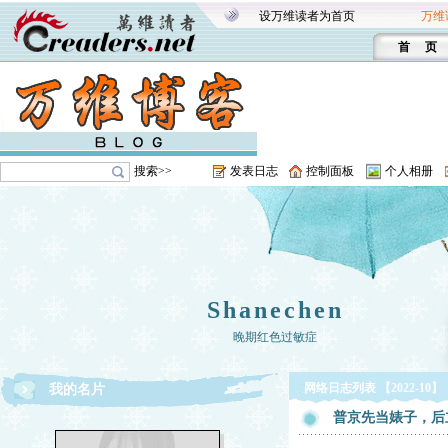
设万维读者为首页
万维
首 页
搜索>>
发表日志
控制面板
个人相册
Shanechen
晚期红色过敏症
网络日志列表 【2022-10】
我的名片
普京先当婊子，后