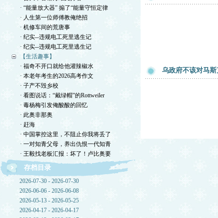
· “能量放大器” 搧了“能量守恒定律
· 人生第一位师傅教俺绝招
· 机修车间的荒唐事
· 纪实--违规电工死里逃生记
· 纪实--违规电工死里逃生记
【生活趣事】
· 福奇不开口就给他灌辣椒水
乌政府不该对马斯
· 本老年考生的2026高考作文
· 子产不毁乡校
· 看图说话：“戴绿帽”的Rottweiler
· 毒杨梅引发俺酸酸的回忆
· 此奥非那奥
· 赶海
· 中国掌控这里，不阻止你我将丢了
· 一对知青父母，养出仇恨一代知青
· 王毅找老板汇报：坏了！卢比奥要
存档目录
2026-07-30 - 2026-07-30
2026-06-06 - 2026-06-08
2026-05-13 - 2026-05-25
2026-04-17 - 2026-04-17