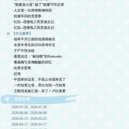
· “能量放大器” 搧了“能量守恒定律
· 人生第一位师傅教俺绝招
· 机修车间的荒唐事
· 纪实--违规电工死里逃生记
· 纪实--违规电工死里逃生记
【生活趣事】
· 福奇不开口就给他灌辣椒水
· 本老年考生的2026高考作文
· 子产不毁乡校
· 看图说话：“戴绿帽”的Rottweiler
· 毒杨梅引发俺酸酸的回忆
· 此奥非那奥
· 赶海
· 中国掌控这里，不阻止你我将丢了
· 一对知青父母，养出仇恨一代知青
· 王毅找老板汇报：坏了！卢比奥要
存档目录
2026-07-30 - 2026-07-30
2026-06-06 - 2026-06-08
2026-05-13 - 2026-05-25
2026-04-17 - 2026-04-17