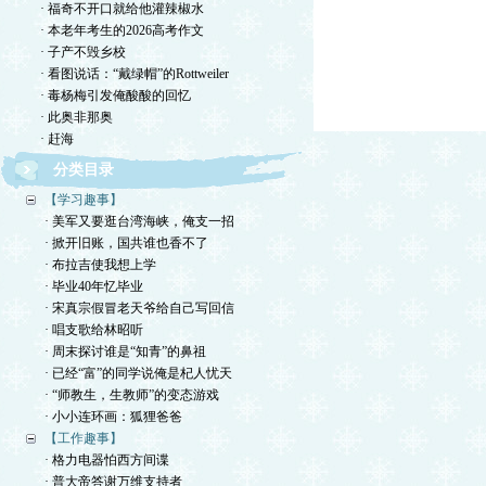
· 福奇不开口就给他灌辣椒水
· 本老年考生的2026高考作文
· 子产不毁乡校
· 看图说话：“戴绿帽”的Rottweiler
· 毒杨梅引发俺酸酸的回忆
· 此奥非那奥
· 赶海
分类目录
【学习趣事】
· 美军又要逛台湾海峡，俺支一招
· 掀开旧账，国共谁也香不了
· 布拉吉使我想上学
· 毕业40年忆毕业
· 宋真宗假冒老天爷给自己写回信
· 唱支歌给林昭听
· 周末探讨谁是“知青”的鼻祖
· 已经“富”的同学说俺是杞人忧天
· “师教生，生教师”的变态游戏
· 小小连环画：狐狸爸爸
【工作趣事】
· 格力电器怕西方间谍
· 普大帝答谢万维支持者