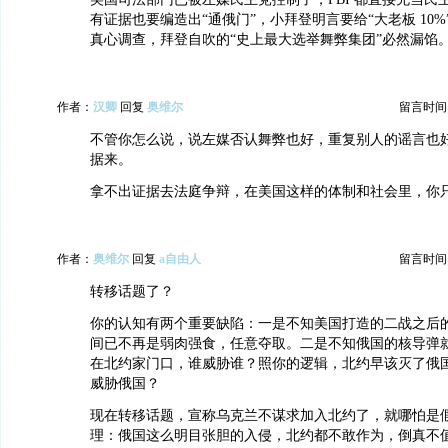
有证据也要编造出“通俄门”，小拜登明言要给“大老板 10
真心调查，拜登自吹的“史上最大选举舞弊集团”必然漏馅
作者：
汉卿
回复
奥维尔
留言时间：20
不管你怎么说，说左媒否认舞弊也好，重复别人的谣言也
据来。
拿不出证据去法庭争辩，在美国这样的体制和社会里，你
作者：
奥维尔
回复
a自由人
留言时间：20
转移话题了？
你的认知有两个重要缺陷：一是不知美国打造的二战之后
间已不再是弱肉强食，任意夺取。二是不知俄国的核导弹
在北约家门口，谁威胁谁？照你的逻辑，北约早该灭了俄
威胁俄国？
现在转移话题，宣称乌克兰不谋求加入北约了，就哪怕是
理：俄国这么明目张胆的入侵，北约都不敢作为，倒真不