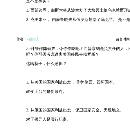
是不是事实？
1. 西部边界，由斯大林从波兰划了大块领土给乌克兰而形
2. 克里米亚， 由赫鲁晓夫从俄罗斯划给了乌克兰。 是不
作者：
a自由人
留言时间：20
>>拜登作弊偷票，令你作呕吧？而普京则是负责任的人，
吧？你可否考虑逃离美国移民去俄罗斯？
这啥脑子，什么逻辑？
1. 从美国的国家利益出发， 作弊偷票、毁坏国本。
政变上台的是伪政府。
2. 从俄国的国家利益出发，保卫国家安全、天经地义。
对于领导人是履行职责。