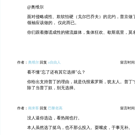
@奥维尔
面对侵略成性、欺软怕硬（戈尔巴乔夫）的北约，普京做
领袖应该做的， 仅此而已。
你们跟着撒谎成性的猪流媒体，集体狂欢、歇斯底里，莫
作者：
奥维尔
回复
a自由人
留言时间：20
看不懂“忘了还有其它选择”么？
你给出支持普丁的理由，就是仇恨索罗斯，犹太人。普丁“
除了当普丁奴，别无选择。
作者：
南来客
回复
巴黎老高
留言时间：20
没人逼你选边，看热闹也行。
本人虽然选了挺乌，也不那么投入。耍嘴皮，于事无补。