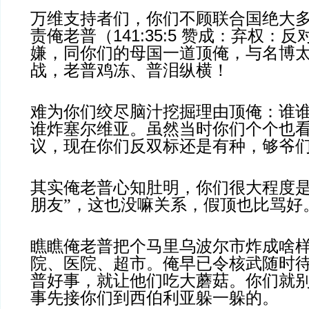
万维支持者们，你们不顾联合国绝大
责俺老普（141:35:5 赞成：弃权：
嫌，同你们的母国一道顶俺，与名博
战，老普鸡冻、普泪纵横！
难为你们绞尽脑汁挖掘理由顶俺：谁
谁炸塞尔维亚。虽然当时你们个个也
议，现在你们反双标还是有种，够爷
其实俺老普心知肚明，你们很大程度是
朋友”，这也没嘛关系，假顶也比骂好
瞧瞧俺老普把个马里乌波尔市炸成啥
院、医院、超市。俺早已令核武随时
普好事，就让他们吃大蘑菇。你们就
事先接你们到西伯利亚躲一躲的。