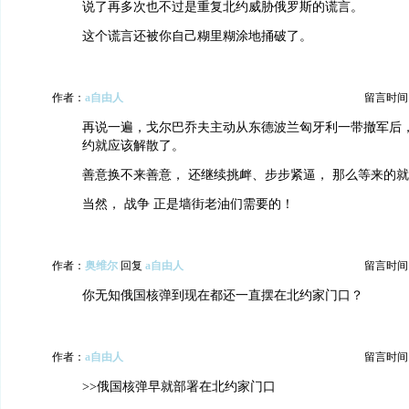
说了再多次也不过是重复北约威胁俄罗斯的谎言。
这个谎言还被你自己糊里糊涂地捅破了。
作者：
a自由人
留言时间：20
再说一遍，戈尔巴乔夫主动从东德波兰匈牙利一带撤军后，
约就应该解散了。
善意换不来善意， 还继续挑衅、步步紧逼， 那么等来的
当然， 战争 正是墙街老油们需要的！
作者：
奥维尔
回复
a自由人
留言时间：20
你无知俄国核弹到现在都还一直摆在北约家门口？
作者：
a自由人
留言时间：20
>>俄国核弹早就部署在北约家门口