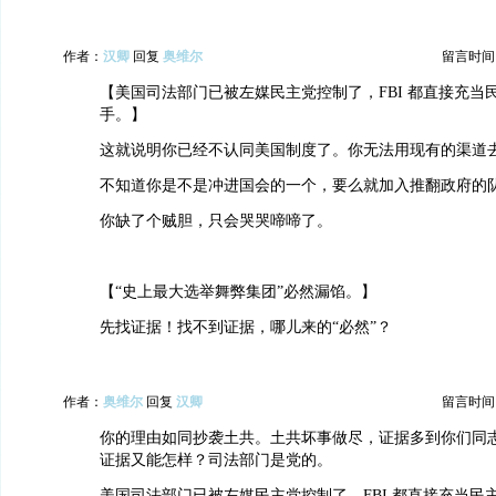
作者：
汉卿
回复
奥维尔
留言时间：20
【美国司法部门已被左媒民主党控制了，FBI 都直接充当
手。】
这就说明你已经不认同美国制度了。你无法用现有的渠道
不知道你是不是冲进国会的一个，要么就加入推翻政府的
你缺了个贼胆，只会哭哭啼啼了。
【“史上最大选举舞弊集团”必然漏馅。】
先找证据！找不到证据，哪儿来的“必然”？
作者：
奥维尔
回复
汉卿
留言时间：20
你的理由如同抄袭土共。土共坏事做尽，证据多到你们同
证据又能怎样？司法部门是党的。
美国司法部门已被左媒民主党控制了，FBI 都直接充当民