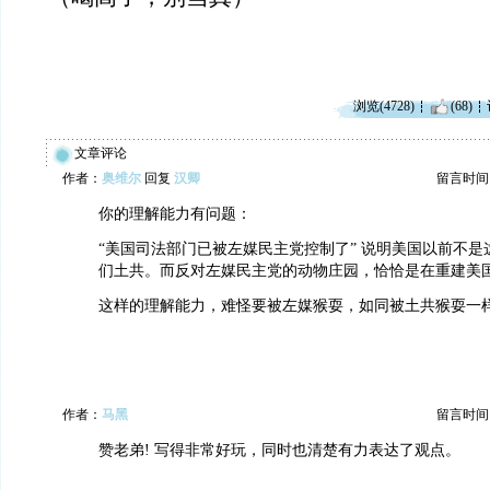
浏览(4728)
(68)
文章评论
作者：
奥维尔
回复
汉卿
留言时间：20
你的理解能力有问题：
“美国司法部门已被左媒民主党控制了” 说明美国以前不
们土共。而反对左媒民主党的动物庄园，恰恰是在重建美
这样的理解能力，难怪要被左媒猴耍，如同被土共猴耍一
作者：
马黑
留言时间：20
赞老弟! 写得非常好玩，同时也清楚有力表达了观点。