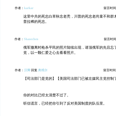
作者：
karkar
留言时间：20
这里中共的死忠白草秋念老秃，川普的死忠老尚童不和群
普拉稀的死忠。
作者：
Shanechen
留言时间：20
俄军撤离时枪杀平民的照片陆续出现，请顶俄军的先且忘
党，以一颗仁爱之心去看看照片。
作者：
汉卿
回复
奥维尔
留言时间：20
【司法部门是党的】【美国司法部门已被左媒民主党控制
你的对比已经太清楚不过了。
听信谎言，已经把你引到了反对美国制度的队伍里。