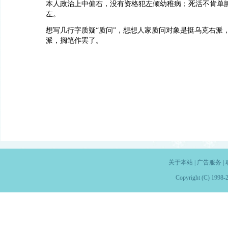
本人政治上中偏右，没有资格犯左倾幼稚病；死活不肯单
左。
想写几行字质疑“质问”，想想人家质问对象是挺乌克右派
派，搁笔作罢了。
关于本站
|
广告服务
|
Copyright (C) 1998-2