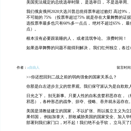
美国宪法规定的总统选举时限， 是选举日， 不是选举周
我们俄亥俄州2020大选川普总统得票率超过败灯 高过9%
不可能的 75% （投票率超过75% 就是存在大量舞弊的证
选投票率最多也只有60%多一点点， 绝对不超过65%， 最
点）。
根本没有必要跟装睡的人， 或者流氓争论。 浪费时间！
如果选举舞弊的问题不能得到解决， 我们红州独立，各过
作者：
a自由人
留言时间：20
>>你还想回到二战之前的弱肉强食的国家关系么？
你那是白左进步主义的世界观。我们保守派认为是自欺欺
日光之下， 别无新事。只要人性的自私贪婪邪恶存在，（
邪恶），各种形态的战争、掠夺、侵略、吞并就永远存在
美国是清教徒建立的国家， 不以扩张、而以孤立主义为立
果邻国， 例如加拿大，胆敢威胁美国的国家安全、加入华
部署到我们家门口，对不起！我们绝不会手软， 立马灭了