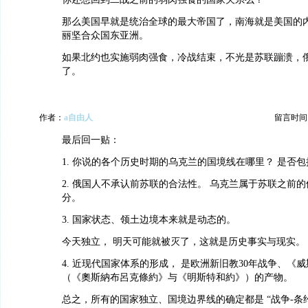
那么美国早就是统治全球的最大帝国了，南海就是美国的
丽坚合众国东亚洲。
如果北约也实施弱肉强食，冷战结束，不光是苏联蹦溃，
了。
作者：
a自由人
留言时间：20
最后回一贴：
1. 你说的各个历史时期的乌克兰的国境线在哪里？ 是否
2. 俄国人不承认前苏联的合法性。 乌克兰属于苏联之前
分。
3. 国家状态、领土边境本来就是动态的。
今天独立， 明天可能就被灭了，这就是历史事实与现实。
4. 近现代国家体系的形成， 是欧洲新旧教30年战争、《
（《奧斯納布呂克條約》与《明斯特和約》）的产物。
总之，所有的国家独立、国境边界线的确定都是 “战争-条约