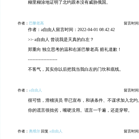
糊里糊涂地证明了北约跟本没有威胁俄国。
作者：
巴黎老高
留言时间：20
作者：a自由人留言时间：2022-04-01 08:42:42
>>·a自由人 曾说我是天真的白左？
郑重向 独立思考的温和右派巴黎老高 赔礼道歉！
-------------------
不客气，其实你以后把我当我白左的门坎和底线。
作者：
a自由人
留言时间：20
很可惜，滑稽演员 早已宣布，和谈条件、不谋求加入北约
你的谎言很拙劣，嘴硬没用。谎言一千遍，还是穿帮。
作者：
奥维尔
回复
a自由人
留言时间：20