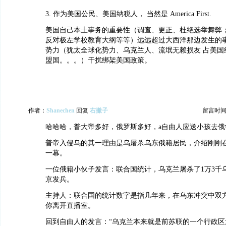
3. 作为美国公民、美国纳税人， 当然是 America First.
美国自己本土事务的重要性（调查、更正、杜绝选举舞弊；
反对极左学校教育大纲等等）远远超过大西洋那边发生的
势力（犹太全球化势力、乌克兰人、流氓无赖损友 占美国
盟国。。。）干扰绑架美国政策。
作者：
Shanechen
回复
右撇子
留言时间：20
哈哈哈，普大帝多好，俄罗斯多好，a自由人应送小孩去俄
普帝入侵乌的其一理由是乌屠杀乌东俄籍居民，介绍刚刚
一幕。
一位俄籍小伙子发言：联合国统计，乌克兰屠杀了1万3千
京发兵。
主持人：联合国的统计数字是指几年来，在乌东冲突中双
你离开直播室。
回到自由人的发言：“乌克兰本来就是前苏联的一个行政区