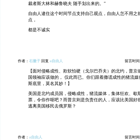
裁者斯大林和赫鲁晓夫 随手划出来的。”
自由人逮住这个时间节点支持自己观点，自由人怎不用之
点，
都是不诚实
作者：
右撇子
回复
a自由人
留言时间：20
【面对侵略成性、欺软怕硬（戈尔巴乔夫）的北约，普京
国领袖应该做的， 仅此而已。你们跟着撒谎成性的猪流媒
斯底里，莫名其妙！】
美国是北约成员国，侵略成性，猪流媒体，集体狂欢、歇
票，令你作呕吧？而普京则是负责任的人，应该比美国好
逃离美国移民去俄罗斯？
作者：
a自由人
留言时间：20