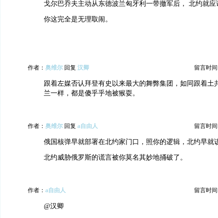
戈尔巴乔夫主动从东德波兰匈牙利一带撤军后， 北约就应
你这完全是无理取闹。
作者：
奥维尔
回复
汉卿
留言时间：20
跟着左媒否认拜登有史以来最大的舞弊集团，如同跟着土
兰一样，都是傻乎乎地被猴耍。
作者：
奥维尔
回复
a自由人
留言时间：20
俄国核弹早就部署在北约家门口，照你的逻辑，北约早就
北约威胁俄罗斯的谎言被你莫名其妙地捅破了。
作者：
a自由人
留言时间：20
@汉卿