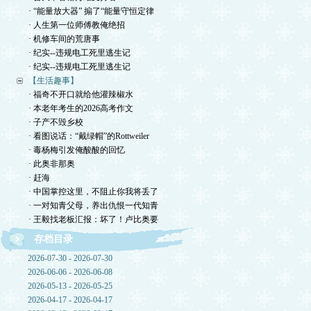
· “能量放大器” 搧了“能量守恒定律
· 人生第一位师傅教俺绝招
· 机修车间的荒唐事
· 纪实--违规电工死里逃生记
· 纪实--违规电工死里逃生记
【生活趣事】
· 福奇不开口就给他灌辣椒水
· 本老年考生的2026高考作文
· 子产不毁乡校
· 看图说话：“戴绿帽”的Rottweiler
· 毒杨梅引发俺酸酸的回忆
· 此奥非那奥
· 赶海
· 中国掌控这里，不阻止你我将丢了
· 一对知青父母，养出仇恨一代知青
· 王毅找老板汇报：坏了！卢比奥要
存档目录
2026-07-30 - 2026-07-30
2026-06-06 - 2026-06-08
2026-05-13 - 2026-05-25
2026-04-17 - 2026-04-17