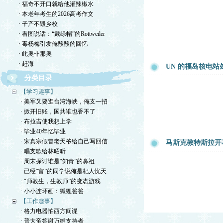
· 福奇不开口就给他灌辣椒水
· 本老年考生的2026高考作文
· 子产不毁乡校
· 看图说话：“戴绿帽”的Rottweiler
· 毒杨梅引发俺酸酸的回忆
· 此奥非那奥
· 赶海
UN 的福岛核电
分类目录
【学习趣事】
· 美军又要逛台湾海峡，俺支一招
· 掀开旧账，国共谁也香不了
· 布拉吉使我想上学
· 毕业40年忆毕业
· 宋真宗假冒老天爷给自己写回信
马斯克教特斯拉开
· 唱支歌给林昭听
· 周末探讨谁是“知青”的鼻祖
· 已经“富”的同学说俺是杞人忧天
· “师教生，生教师”的变态游戏
· 小小连环画：狐狸爸爸
【工作趣事】
· 格力电器怕西方间谍
· 普大帝答谢万维支持者