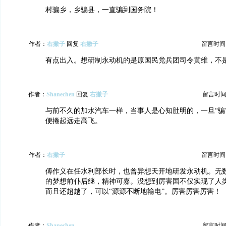
村骗乡，乡骗县，一直骗到国务院！
作者：
右撇子
回复
右撇子
留言时间：20
有点出入。想研制永动机的是原国民党兵团司令黄维，不
作者：
Shanechen
回复
右撇子
留言时间：20
与前不久的加水汽车一样，当事人是心知肚明的，一旦“骗
便捲起远走高飞。
作者：
右撇子
留言时间：20
傅作义在任水利部长时，也曾异想天开地研发永动机。无
的梦想前仆后继，精神可嘉。没想到厉害国不仅实现了人类
而且还超越了，可以“源源不断地输电”。厉害厉害厉害！
作者：
Shanechen
留言时间：20