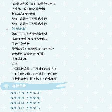
· “能量放大器” 搧了“能量守恒定律
· 人生第一位师傅教俺绝招
· 机修车间的荒唐事
· 纪实--违规电工死里逃生记
· 纪实--违规电工死里逃生记
【生活趣事】
· 福奇不开口就给他灌辣椒水
· 本老年考生的2026高考作文
· 子产不毁乡校
· 看图说话：“戴绿帽”的Rottweiler
· 毒杨梅引发俺酸酸的回忆
· 此奥非那奥
· 赶海
· 中国掌控这里，不阻止你我将丢了
· 一对知青父母，养出仇恨一代知青
· 王毅找老板汇报：坏了！卢比奥要
存档目录
2026-07-30 - 2026-07-30
2026-06-06 - 2026-06-08
2026-05-13 - 2026-05-25
2026-04-17 - 2026-04-17