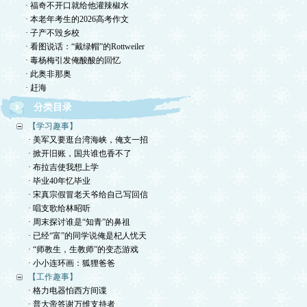
· 福奇不开口就给他灌辣椒水
· 本老年考生的2026高考作文
· 子产不毁乡校
· 看图说话：“戴绿帽”的Rottweiler
· 毒杨梅引发俺酸酸的回忆
· 此奥非那奥
· 赶海
分类目录
【学习趣事】
· 美军又要逛台湾海峡，俺支一招
· 掀开旧账，国共谁也香不了
· 布拉吉使我想上学
· 毕业40年忆毕业
· 宋真宗假冒老天爷给自己写回信
· 唱支歌给林昭听
· 周末探讨谁是“知青”的鼻祖
· 已经“富”的同学说俺是杞人忧天
· “师教生，生教师”的变态游戏
· 小小连环画：狐狸爸爸
【工作趣事】
· 格力电器怕西方间谍
· 普大帝答谢万维支持者