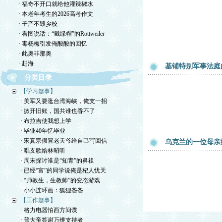
· 福奇不开口就给他灌辣椒水
· 本老年考生的2026高考作文
· 子产不毁乡校
· 看图说话：“戴绿帽”的Rottweiler
· 毒杨梅引发俺酸酸的回忆
· 此奥非那奥
· 赶海
基铺特别军事法庭
分类目录
【学习趣事】
· 美军又要逛台湾海峡，俺支一招
· 掀开旧账，国共谁也香不了
· 布拉吉使我想上学
· 毕业40年忆毕业
· 宋真宗假冒老天爷给自己写回信
乌克兰的一位母亲
· 唱支歌给林昭听
· 周末探讨谁是“知青”的鼻祖
· 已经“富”的同学说俺是杞人忧天
· “师教生，生教师”的变态游戏
· 小小连环画：狐狸爸爸
【工作趣事】
· 格力电器怕西方间谍
· 普大帝答谢万维支持者