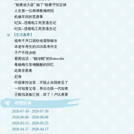
· “能量放大器” 搧了“能量守恒定律
· 人生第一位师傅教俺绝招
· 机修车间的荒唐事
· 纪实--违规电工死里逃生记
· 纪实--违规电工死里逃生记
【生活趣事】
· 福奇不开口就给他灌辣椒水
· 本老年考生的2026高考作文
· 子产不毁乡校
· 看图说话：“戴绿帽”的Rottweiler
· 毒杨梅引发俺酸酸的回忆
· 此奥非那奥
· 赶海
· 中国掌控这里，不阻止你我将丢了
· 一对知青父母，养出仇恨一代知青
· 王毅找老板汇报：坏了！卢比奥要
存档目录
2026-07-30 - 2026-07-30
2026-06-06 - 2026-06-08
2026-05-13 - 2026-05-25
2026-04-17 - 2026-04-17