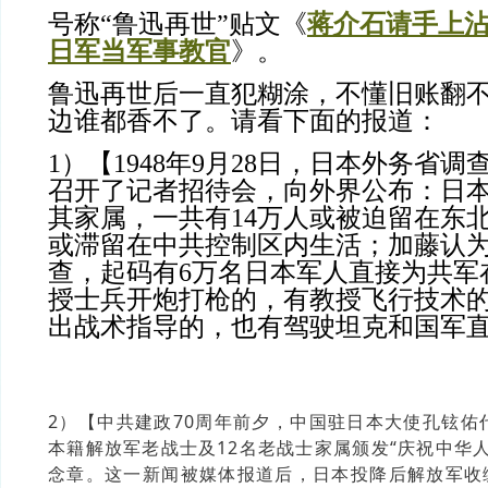
号称“鲁迅再世”贴文《
蒋介石请手上
日军当军事教官
》。
鲁迅再世后一直犯糊涂，不懂旧账翻
边谁都香不了。请看下面的报道：
1） 【
1948年9月28日，日本外务省
召开了记者招待会，向外界公布：日
其家属，一共有14万人或被迫留在东
或滞留在中共控制区内生活；加藤认
查，起码有6万名日本军人直接为共军
授士兵开炮打枪的，有教授飞行技术
出战术指导的，也有驾驶坦克和国军
2）【中共建政70周年前夕，中国驻日本大使孔铉佑
本籍解放军老战士及12名老战士家属颁发“庆祝中华人
念章。这一新闻被媒体报道后，日本投降后解放军收