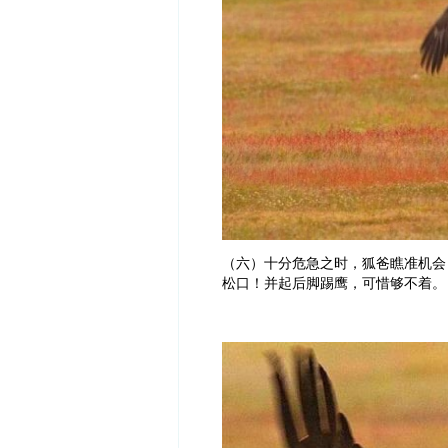
（六）十分危急之时，狐爸瞧准机会
松口！并起后脚踢鹰，可惜够不着。