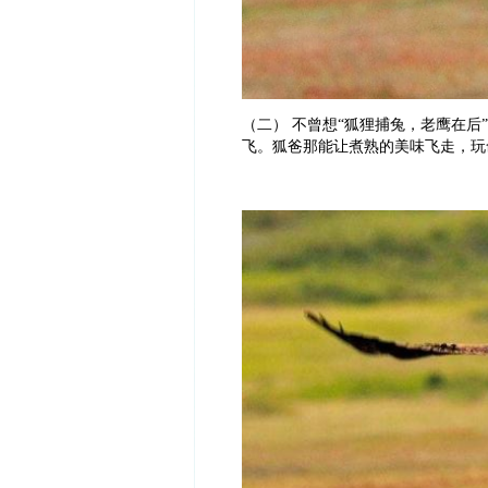
（二） 不曾想“狐狸捕兔，老鹰在
飞。狐爸那能让煮熟的美味飞走，玩