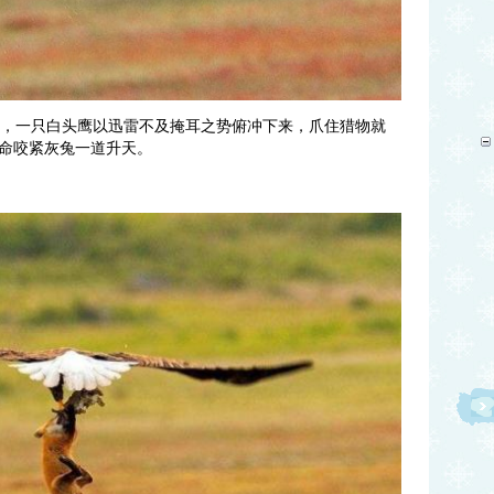
后”，一只白头鹰以迅雷不及掩耳之势俯冲下来，爪住猎物就
命咬紧灰兔一道升天。