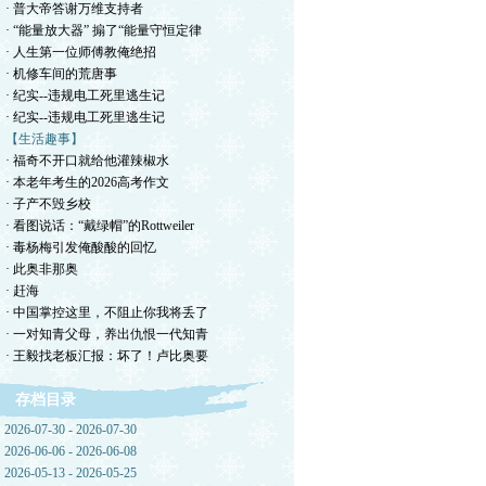
· 普大帝答谢万维支持者
· “能量放大器” 搧了“能量守恒定律
· 人生第一位师傅教俺绝招
· 机修车间的荒唐事
· 纪实--违规电工死里逃生记
· 纪实--违规电工死里逃生记
【生活趣事】
· 福奇不开口就给他灌辣椒水
· 本老年考生的2026高考作文
· 子产不毁乡校
· 看图说话：“戴绿帽”的Rottweiler
· 毒杨梅引发俺酸酸的回忆
· 此奥非那奥
· 赶海
· 中国掌控这里，不阻止你我将丢了
· 一对知青父母，养出仇恨一代知青
· 王毅找老板汇报：坏了！卢比奥要
存档目录
2026-07-30 - 2026-07-30
2026-06-06 - 2026-06-08
2026-05-13 - 2026-05-25