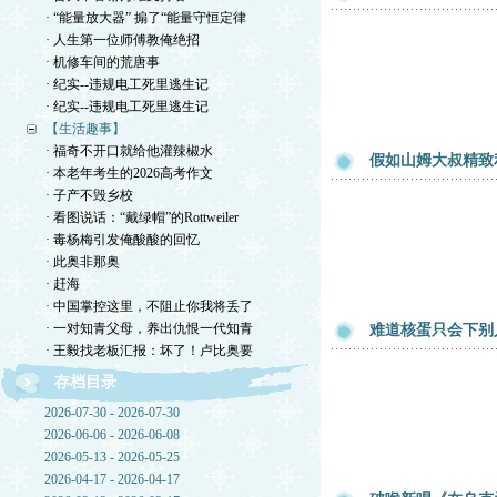
· “能量放大器” 搧了“能量守恒定律
· 人生第一位师傅教俺绝招
· 机修车间的荒唐事
· 纪实--违规电工死里逃生记
· 纪实--违规电工死里逃生记
【生活趣事】
· 福奇不开口就给他灌辣椒水
假如山姆大叔精致
· 本老年考生的2026高考作文
· 子产不毁乡校
· 看图说话：“戴绿帽”的Rottweiler
· 毒杨梅引发俺酸酸的回忆
· 此奥非那奥
· 赶海
· 中国掌控这里，不阻止你我将丢了
· 一对知青父母，养出仇恨一代知青
难道核蛋只会下别
· 王毅找老板汇报：坏了！卢比奥要
存档目录
2026-07-30 - 2026-07-30
2026-06-06 - 2026-06-08
2026-05-13 - 2026-05-25
2026-04-17 - 2026-04-17