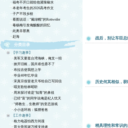
· 福奇不开口就给他灌辣椒水
· 本老年考生的2026高考作文
· 子产不毁乡校
· 看图说话：“戴绿帽”的Rottweiler
· 毒杨梅引发俺酸酸的回忆
· 此奥非那奥
· 赶海
战后，别让车臣总
分类目录
【学习趣事】
· 美军又要逛台湾海峡，俺支一招
· 掀开旧账，国共谁也香不了
· 布拉吉使我想上学
· 毕业40年忆毕业
· 宋真宗假冒老天爷给自己写回信
历史何其相似，获
· 唱支歌给林昭听
· 周末探讨谁是“知青”的鼻祖
· 已经“富”的同学说俺是杞人忧天
· “师教生，生教师”的变态游戏
· 小小连环画：狐狸爸爸
【工作趣事】
· 格力电器怕西方间谍
稍具理性和常识的
· 普大帝答谢万维支持者