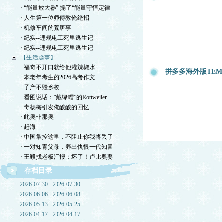
· “能量放大器” 搧了“能量守恒定律
· 人生第一位师傅教俺绝招
· 机修车间的荒唐事
· 纪实--违规电工死里逃生记
· 纪实--违规电工死里逃生记
【生活趣事】
· 福奇不开口就给他灌辣椒水
拼多多海外版TEM
· 本老年考生的2026高考作文
· 子产不毁乡校
· 看图说话：“戴绿帽”的Rottweiler
· 毒杨梅引发俺酸酸的回忆
· 此奥非那奥
· 赶海
· 中国掌控这里，不阻止你我将丢了
· 一对知青父母，养出仇恨一代知青
· 王毅找老板汇报：坏了！卢比奥要
存档目录
2026-07-30 - 2026-07-30
2026-06-06 - 2026-06-08
2026-05-13 - 2026-05-25
2026-04-17 - 2026-04-17