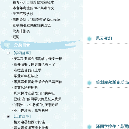
· 福奇不开口就给他灌辣椒水
· 本老年考生的2026高考作文
· 子产不毁乡校
· 看图说话：“戴绿帽”的Rottweiler
· 毒杨梅引发俺酸酸的回忆
· 此奥非那奥
· 赶海
风云变幻
分类目录
【学习趣事】
· 美军又要逛台湾海峡，俺支一招
· 掀开旧账，国共谁也香不了
· 布拉吉使我想上学
· 毕业40年忆毕业
· 宋真宗假冒老天爷给自己写回信
策划库尔斯克反击
· 唱支歌给林昭听
· 周末探讨谁是“知青”的鼻祖
· 已经“富”的同学说俺是杞人忧天
· “师教生，生教师”的变态游戏
· 小小连环画：狐狸爸爸
【工作趣事】
· 格力电器怕西方间谍
泽同学揑住了苏贾
· 普大帝答谢万维支持者