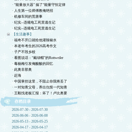
· “能量放大器” 搧了“能量守恒定律
· 人生第一位师傅教俺绝招
· 机修车间的荒唐事
· 纪实--违规电工死里逃生记
· 纪实--违规电工死里逃生记
【生活趣事】
· 福奇不开口就给他灌辣椒水
· 本老年考生的2026高考作文
· 子产不毁乡校
· 看图说话：“戴绿帽”的Rottweiler
· 毒杨梅引发俺酸酸的回忆
· 此奥非那奥
· 赶海
· 中国掌控这里，不阻止你我将丢了
· 一对知青父母，养出仇恨一代知青
· 王毅找老板汇报：坏了！卢比奥要
存档目录
2026-07-30 - 2026-07-30
2026-06-06 - 2026-06-08
2026-05-13 - 2026-05-25
2026-04-17 - 2026-04-17