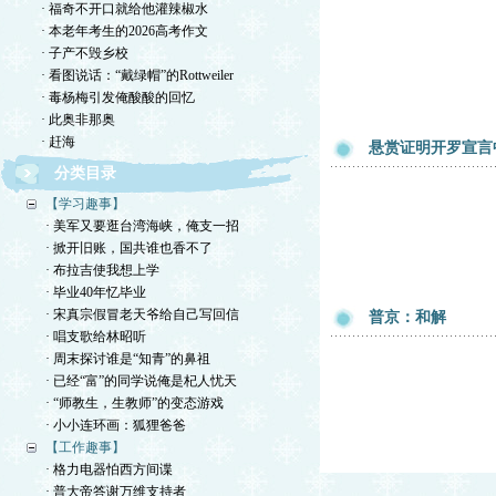
· 福奇不开口就给他灌辣椒水
· 本老年考生的2026高考作文
· 子产不毁乡校
· 看图说话：“戴绿帽”的Rottweiler
· 毒杨梅引发俺酸酸的回忆
· 此奥非那奥
· 赶海
悬赏证明开罗宣言中
分类目录
【学习趣事】
· 美军又要逛台湾海峡，俺支一招
· 掀开旧账，国共谁也香不了
· 布拉吉使我想上学
· 毕业40年忆毕业
· 宋真宗假冒老天爷给自己写回信
普京：和解
· 唱支歌给林昭听
· 周末探讨谁是“知青”的鼻祖
· 已经“富”的同学说俺是杞人忧天
· “师教生，生教师”的变态游戏
· 小小连环画：狐狸爸爸
【工作趣事】
· 格力电器怕西方间谍
· 普大帝答谢万维支持者