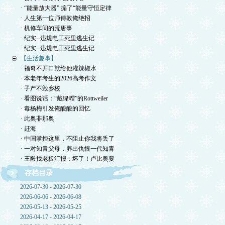
· “能量放大器” 搧了“能量守恒定律
· 人生第一位师傅教俺绝招
· 机修车间的荒唐事
· 纪实--违规电工死里逃生记
· 纪实--违规电工死里逃生记
【生活趣事】
· 福奇不开口就给他灌辣椒水
· 本老年考生的2026高考作文
· 子产不毁乡校
· 看图说话：“戴绿帽”的Rottweiler
· 毒杨梅引发俺酸酸的回忆
· 此奥非那奥
· 赶海
· 中国掌控这里，不阻止你我将丢了
· 一对知青父母，养出仇恨一代知青
· 王毅找老板汇报：坏了！卢比奥要
存档目录
2026-07-30 - 2026-07-30
2026-06-06 - 2026-06-08
2026-05-13 - 2026-05-25
2026-04-17 - 2026-04-17