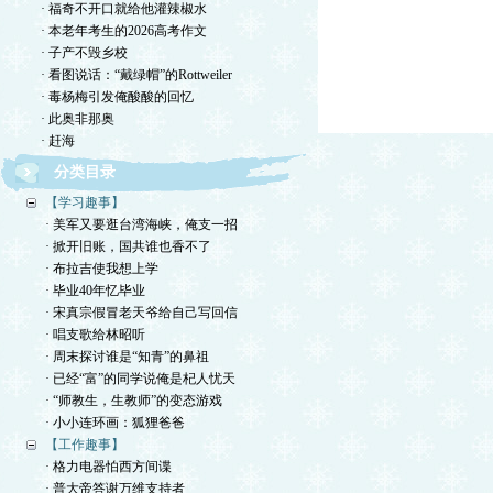
· 福奇不开口就给他灌辣椒水
· 本老年考生的2026高考作文
· 子产不毁乡校
· 看图说话：“戴绿帽”的Rottweiler
· 毒杨梅引发俺酸酸的回忆
· 此奥非那奥
· 赶海
分类目录
【学习趣事】
· 美军又要逛台湾海峡，俺支一招
· 掀开旧账，国共谁也香不了
· 布拉吉使我想上学
· 毕业40年忆毕业
· 宋真宗假冒老天爷给自己写回信
· 唱支歌给林昭听
· 周末探讨谁是“知青”的鼻祖
· 已经“富”的同学说俺是杞人忧天
· “师教生，生教师”的变态游戏
· 小小连环画：狐狸爸爸
【工作趣事】
· 格力电器怕西方间谍
· 普大帝答谢万维支持者