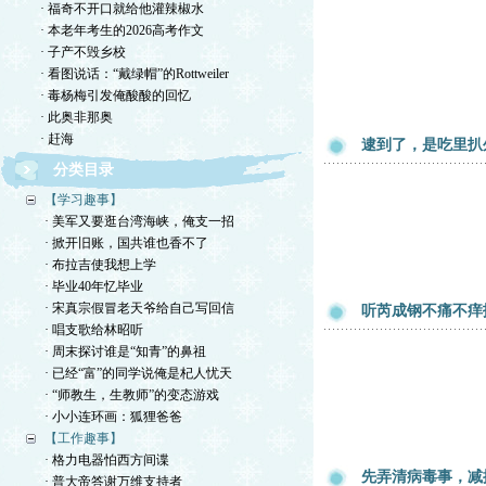
· 福奇不开口就给他灌辣椒水
· 本老年考生的2026高考作文
· 子产不毁乡校
· 看图说话：“戴绿帽”的Rottweiler
· 毒杨梅引发俺酸酸的回忆
· 此奥非那奥
· 赶海
逮到了，是吃里扒
分类目录
【学习趣事】
· 美军又要逛台湾海峡，俺支一招
· 掀开旧账，国共谁也香不了
· 布拉吉使我想上学
· 毕业40年忆毕业
· 宋真宗假冒老天爷给自己写回信
听芮成钢不痛不痒
· 唱支歌给林昭听
· 周末探讨谁是“知青”的鼻祖
· 已经“富”的同学说俺是杞人忧天
· “师教生，生教师”的变态游戏
· 小小连环画：狐狸爸爸
【工作趣事】
· 格力电器怕西方间谍
先弄清病毒事，减
· 普大帝答谢万维支持者