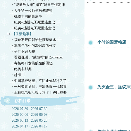
· “能量放大器” 搧了“能量守恒定律
· 人生第一位师傅教俺绝招
· 机修车间的荒唐事
· 纪实--违规电工死里逃生记
· 纪实--违规电工死里逃生记
【生活趣事】
· 福奇不开口就给他灌辣椒水
小时的国营粮店
· 本老年考生的2026高考作文
· 子产不毁乡校
· 看图说话：“戴绿帽”的Rottweiler
· 毒杨梅引发俺酸酸的回忆
· 此奥非那奥
· 赶海
· 中国掌控这里，不阻止你我将丢了
· 一对知青父母，养出仇恨一代知青
为灭金三，提议拜
· 王毅找老板汇报：坏了！卢比奥要
存档目录
2026-07-30 - 2026-07-30
2026-06-06 - 2026-06-08
2026-05-13 - 2026-05-25
2026-04-17 - 2026-04-17