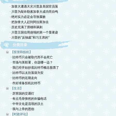
· 加拿大遭遇天灾川普及美国官员落
· 川普为敲诈勒索加拿大成功而自鸣
· 绝对实力必定会导致腐败
· 把加拿大人赶到阿拉斯加去
· 历史充满了滑稽和讽刺
· 川普王国信用崩塌的第一个显著迹
· 川普的"反独裁”和习主席的“
分类目录
【投资和投机】
· 比特币只会被取代而不会死亡
· 市场与美联署，你选哪一边？
· 我已经开始抄底比特币概念股票了
· 比特币以太坊落袋为安
· 比特币的近期走向
· 作好准备投机比特币
【生活】
· 厉害国的交通灯
· 有点毛骨悚然的诈骗电话
· 中华文化是流氓的沃土
· 我与上帝的恩怨
【时政评论】