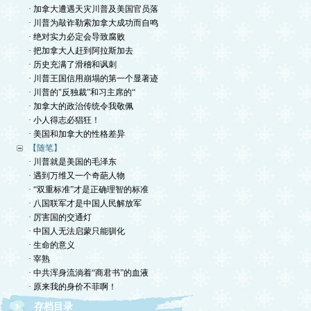
· 加拿大遭遇天灾川普及美国官员落
· 川普为敲诈勒索加拿大成功而自鸣
· 绝对实力必定会导致腐败
· 把加拿大人赶到阿拉斯加去
· 历史充满了滑稽和讽刺
· 川普王国信用崩塌的第一个显著迹
· 川普的"反独裁”和习主席的“
· 加拿大的政治传统令我敬佩
· 小人得志必猖狂！
· 美国和加拿大的性格差异
【随笔】
· 川普就是美国的毛泽东
· 遇到万维又一个奇葩人物
· “双重标准”才是正确理智的标准
· 八国联军才是中国人民解放军
· 厉害国的交通灯
· 中国人无法启蒙只能驯化
· 生命的意义
· 宰熟
· 中共浑身流淌着“商君书”的血液
· 原来我的身价不菲啊！
存档目录