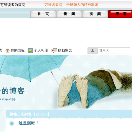
设万维读者为首页
万维读者网 -- 全球华人的精神家园
首 页
新 闻
视 频
博 客
志
控制面板
个人相册
给我留言
子的博客
述不争不吵
网络日志列表 【2014-10】
这是混帐！