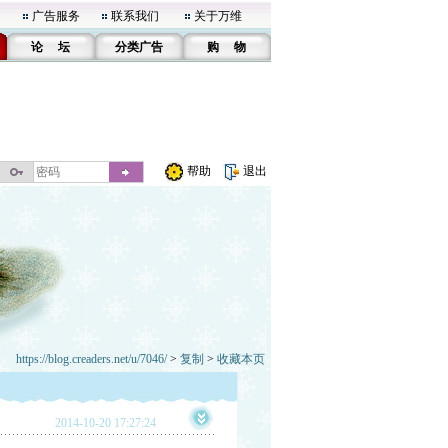
广告服务
联系我们
关于万维
论 坛
分类广告
购 物
帮助
退出
https://blog.creaders.net/u/7046/
>
复制
>
收藏本页
2014-10-20 17:27:24