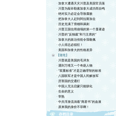
· 加拿大遭遇天灾川普及美国官员落
· 川普为敲诈勒索加拿大成功而自鸣
· 绝对实力必定会导致腐败
· 把加拿大人赶到阿拉斯加去
· 历史充满了滑稽和讽刺
· 川普王国信用崩塌的第一个显著迹
· 川普的"反独裁”和习主席的“
· 加拿大的政治传统令我敬佩
· 小人得志必猖狂！
· 美国和加拿大的性格差异
【随笔】
· 川普就是美国的毛泽东
· 遇到万维又一个奇葩人物
· “双重标准”才是正确理智的标准
· 八国联军才是中国人民解放军
· 厉害国的交通灯
· 中国人无法启蒙只能驯化
· 生命的意义
· 宰熟
· 中共浑身流淌着“商君书”的血液
· 原来我的身价不菲啊！
存档目录