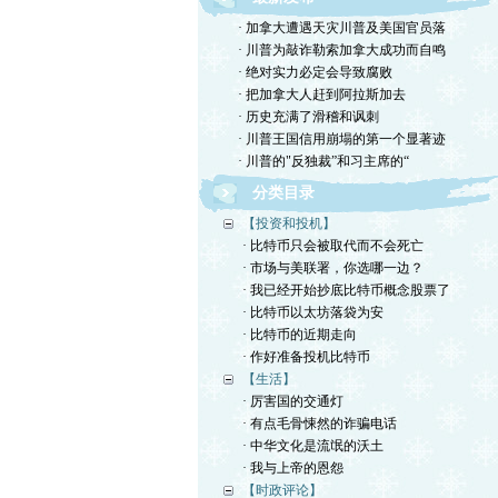
· 加拿大遭遇天灾川普及美国官员落
· 川普为敲诈勒索加拿大成功而自鸣
· 绝对实力必定会导致腐败
· 把加拿大人赶到阿拉斯加去
· 历史充满了滑稽和讽刺
· 川普王国信用崩塌的第一个显著迹
· 川普的"反独裁”和习主席的“
分类目录
【投资和投机】
· 比特币只会被取代而不会死亡
· 市场与美联署，你选哪一边？
· 我已经开始抄底比特币概念股票了
· 比特币以太坊落袋为安
· 比特币的近期走向
· 作好准备投机比特币
【生活】
· 厉害国的交通灯
· 有点毛骨悚然的诈骗电话
· 中华文化是流氓的沃土
· 我与上帝的恩怨
【时政评论】