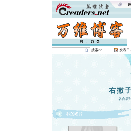
搜索>>
发表日
右撇
各自表
我的名片